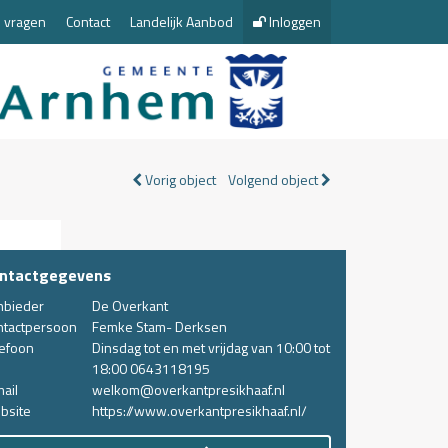
 vragen
Contact
Landelijk Aanbod
Inloggen
Vorig object
Volgend object
ntactgegevens
nbieder
De Overkant
ntactpersoon
Femke Stam- Derksen
lefoon
Dinsdag tot en met vrijdag van 10:00 tot
18:00 0643118195
ail
welkom@overkantpresikhaaf.nl
bsite
https://www.overkantpresikhaaf.nl/