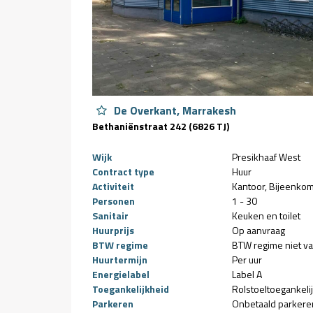
De Overkant, Marrakesh
Bethaniënstraat 242 (6826 TJ)
Wijk
Presikhaaf West
Contract type
Huur
Activiteit
Kantoor
Bijeenkom
Personen
1 - 30
Sanitair
Keuken en toilet
Huurprijs
Op aanvraag
BTW regime
BTW regime niet v
Huurtermijn
Per uur
Energielabel
Label A
Toegankelijkheid
Rolstoeltoegankeli
Parkeren
Onbetaald parkere