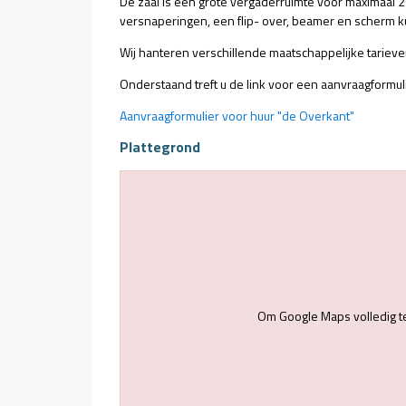
De zaal is een grote vergaderruimte voor maximaal 2
versnaperingen, een flip- over, beamer en scherm
Wij hanteren verschillende maatschappelijke tariev
Onderstaand treft u de link voor een aanvraagformuli
Aanvraagformulier voor huur "de Overkant"
Plattegrond
Om Google Maps volledig t