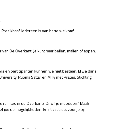
.
in Presikhaaf. Iedereen is van harte welkom!
an De Overkant. Je kunt haar bellen, mailen of appen.
s en participanten kunnen we niet bestaan: El Ele dans
versity, Rubina Sattar en Milly met Pilates, Stichting
n de ruimtes in de Overkant? Of wil je meedoen? Maak
ou de mogelijkheden. Er zit vast iets voor je bij!