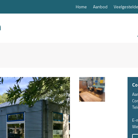
Home
Aanbod
Veelgestelde
Co
Aa
Co
Te
E-m
We