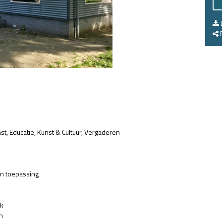
E
st
Educatie
Kunst & Cultuur
Vergaderen
an toepassing
jk
n