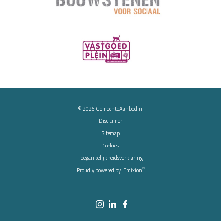
© 2026
GemeenteAanbod.nl
Disclaimer
Sitemap
Cookies
Toegankelijkheidsverklaring
®
Proudly powered by:
Emixion