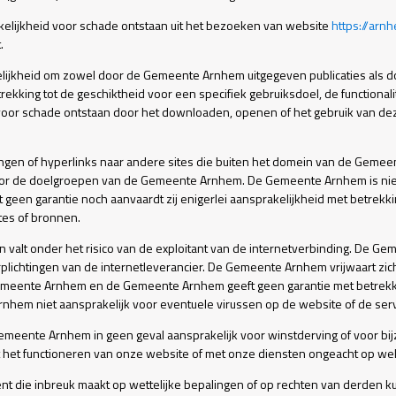
lijkheid voor schade ontstaan uit het bezoeken van website
https://arn
.
ijkheid om zowel door de Gemeente Arnhem uitgegeven publicaties als d
kking tot de geschiktheid voor een specifiek gebruiksdoel, de functionali
oor schade ontstaan door het downloaden, openen of het gebruik van d
ngen of hyperlinks naar andere sites die buiten het domein van de Gemee
oor de doelgroepen van de Gemeente Arnhem. De Gemeente Arnhem is niet
en garantie noch aanvaardt zij enigerlei aansprakelijkheid met betrekking
ites of bronnen.
n valt onder het risico van de exploitant van de internetverbinding. De 
erplichtingen van de internetleverancier. De Gemeente Arnhem vrijwaart z
meente Arnhem en de Gemeente Arnhem geeft geen garantie met betrekkin
nhem niet aansprakelijk voor eventuele virussen op de website of de serve
Gemeente Arnhem in geen geval aansprakelijk voor winstderving of voor bij
t het functioneren van onze website of met onze diensten ongeacht op we
ent die inbreuk maakt op wettelijke bepalingen of op rechten van derden k