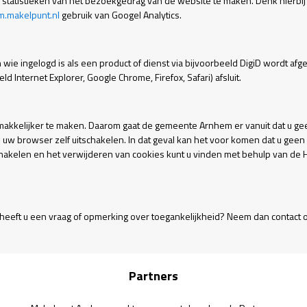
statistieken van het bezoekgedrag van de website te maken. Denk hierbij
m.makelpunt.nl
gebruik van Googel Analytics.
den wie ingelogd is als een product of dienst via bijvoorbeeld DigiD word
 Internet Explorer, Google Chrome, Firefox, Safari) afsluit.
emakkelijker te maken. Daarom gaat de gemeente Arnhem er vanuit dat u ge
n uw browser zelf uitschakelen. In dat geval kan het voor komen dat u gee
chakelen en het verwijderen van cookies kunt u vinden met behulp van de
heeft u een vraag of opmerking over toegankelijkheid? Neem dan contact o
Partners