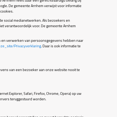
e Arnhem heeft daar een gerechtvaardigd belang bij
Google. De gemeente Arnhem verwijst voor informatie
 cookies.
nde social medianetwerken. Als bezoekers en
niet verantwoordelijk voor. De gemeente Arnhem
len en verwerken van persoonsgegevens hebben naar
_site/Privacyverklaring
. Daar is ook informatie te
gevens van een bezoeker aan onze website nooit te
net Explorer, Safari, Firefox, Chrome, Opera) op uw
ervers teruggestuurd worden.