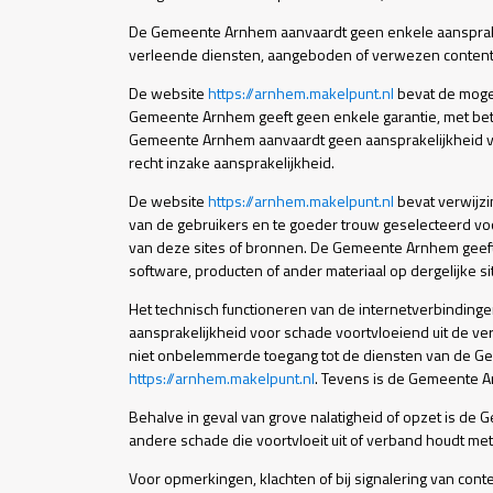
De Gemeente Arnhem aanvaardt geen enkele aansprake
verleende diensten, aangeboden of verwezen content
De website
https://arnhem.makelpunt.nl
bevat de mogel
Gemeente Arnhem geeft geen enkele garantie, met betre
Gemeente Arnhem aanvaardt geen aansprakelijkheid v
recht inzake aansprakelijkheid.
De website
https://arnhem.makelpunt.nl
bevat verwijzi
van de gebruikers en te goeder trouw geselecteerd v
van deze sites of bronnen. De Gemeente Arnhem geeft ge
software, producten of ander materiaal op dergelijke s
Het technisch functioneren van de internetverbindinge
aansprakelijkheid voor schade voortvloeiend uit de v
niet onbelemmerde toegang tot de diensten van de Ge
https://arnhem.makelpunt.nl
. Tevens is de Gemeente Ar
Behalve in geval van grove nalatigheid of opzet is de 
andere schade die voortvloeit uit of verband houdt me
Voor opmerkingen, klachten of bij signalering van cont