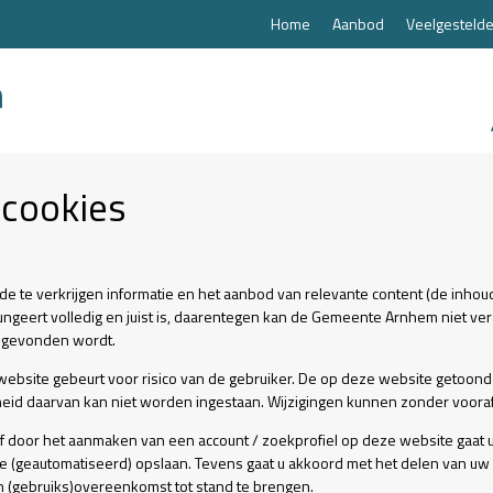
Home
Aanbod
Veelgestelde
 cookies
e te verkrijgen informatie en het aanbod van relevante content (de inhou
ngeert volledig en juist is, daarentegen kan de Gemeente Arnhem niet v
te gevonden wordt.
 website gebeurt voor risico van de gebruiker. De op deze website getoo
igheid daarvan kan niet worden ingestaan. Wijzigingen kunnen zonder voo
 door het aanmaken van een account / zoekprofiel op deze website gaa
e (geautomatiseerd) opslaan. Tevens gaat u akkoord met het delen van uw
 (gebruiks)overeenkomst tot stand te brengen.