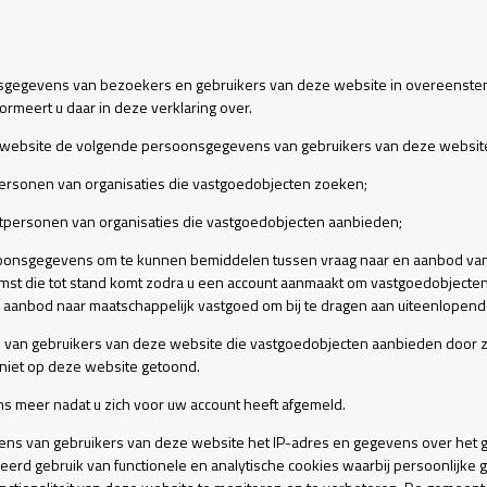
egevens van bezoekers en gebruikers van deze website in overeenstemm
meert u daar in deze verklaring over.
website de volgende persoonsgegevens van gebruikers van deze websit
ersonen van organisaties die vastgoedobjecten zoeken;
tpersonen van organisaties die vastgoedobjecten aanbieden;
oonsgegevens om te kunnen bemiddelen tussen vraag naar en aanbod va
st die tot stand komt zodra u een account aanmaakt om vastgoedobjecten te
aanbod naar maatschappelijk vastgoed om bij te dragen aan uiteenlopend
an gebruikers van deze website die vastgoedobjecten aanbieden door 
niet op deze website getoond.
meer nadat u zich voor uw account heeft afgemeld.
ns van gebruikers van deze website het IP-adres en gegevens over het 
eerd gebruik van functionele en analytische cookies waarbij persoonlijk