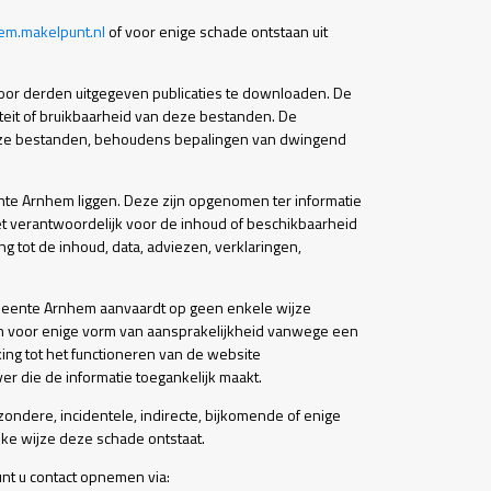
hem.makelpunt.nl
of voor enige schade ontstaan uit
oor derden uitgegeven publicaties te downloaden. De
teit of bruikbaarheid van deze bestanden. De
eze bestanden, behoudens bepalingen van dwingend
nte Arnhem liggen. Deze zijn opgenomen ter informatie
 verantwoordelijk voor de inhoud of beschikbaarheid
 tot de inhoud, data, adviezen, verklaringen,
Gemeente Arnhem aanvaardt op geen enkele wijze
ich voor enige vorm van aansprakelijkheid vanwege een
g tot het functioneren van de website
r die de informatie toegankelijk maakt.
zondere, incidentele, indirecte, bijkomende of enige
lke wijze deze schade ontstaat.
unt u contact opnemen via: