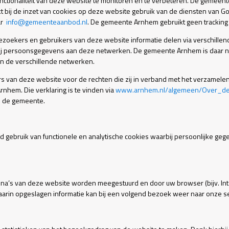
nctionaliteit van deze website te monitoren en te verbeteren. De gemeent
kt bij de inzet van cookies op deze website gebruik van de diensten van 
ar
info@gemeenteaanbod.nl
. De gemeente Arnhem gebruikt geen tracking
ezoekers en gebruikers van deze website informatie delen via verschille
 zij persoonsgegevens aan deze netwerken. De gemeente Arnhem is daar 
van de verschillende netwerken.
s van deze website voor de rechten die zij in verband met het verzame
nhem. Die verklaring is te vinden via
www.arnhem.nl/algemeen/Over_deze
n de gemeente.
gebruik van functionele en analytische cookies waarbij persoonlijke ge
ina’s van deze website worden meegestuurd en door uw browser (bijv. Inter
aarin opgeslagen informatie kan bij een volgend bezoek weer naar onze s