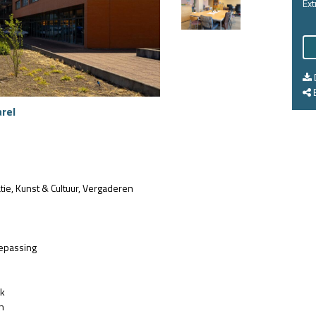
Ext
E
arel
tie
Kunst & Cultuur
Vergaderen
epassing
jk
n