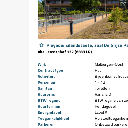
Pleyade: Eilandstaete, zaal De Grijze P
Abe Lenstrahof 132 (6833 LR)
Wijk
Malburgen-Oost
Contract type
Huur
Activiteit
Bijeenkomst
Educa
Personen
1 - 12
Sanitair
Toiletten
Huurprijs
Vanaf € 0
BTW regime
BTW regime van to
Huurtermijn
Per dagdeel
Energielabel
Label A
Toegankelijkheid
Rolstoeltoegankeli
Parkeren
Onbetaald parkere