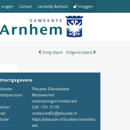
 vragen
Contact
Landelijk Aanbod
Inloggen
Vorig object
Volgend object
ntactgegevens
nbieder
Pleyade: Eilandstaete
ntactpersoon
Medewerker
reserveringen/restaurant
lefoon
026 -751 2178
ail
restaurantEIL@pleyade.nl
bsite
https://pleyade.nl/locaties/eilandsta
ete