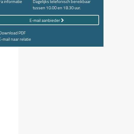
ra informatie
Dagelijks telefonisch bereikbaar
tussen 10.00 en 18.30 uur.
E-mail aanbieder
Download PDF
-mail naar relatie