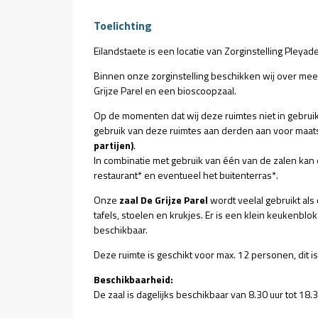
Toelichting
Eilandstaete is een locatie van Zorginstelling Pleyad
Binnen onze zorginstelling beschikken wij over meerd
Grijze Parel en een bioscoopzaal.
Op de momenten dat wij deze ruimtes niet in gebruik
gebruik van deze ruimtes aan derden aan voor maatsc
partijen)
.
In combinatie met gebruik van één van de zalen ka
restaurant* en eventueel het buitenterras*.
Onze
zaal De Grijze Parel
wordt veelal gebruikt als 
tafels, stoelen en krukjes. Er is een klein keukenblo
beschikbaar.
Deze ruimte is geschikt voor max. 12 personen, dit is o
Beschikbaarheid:
De zaal is dagelijks beschikbaar van 8.30 uur tot 18.3