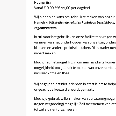
Huurprijs:
Vanaf € 0,00 óf € 55,00 per dagdeel.
Wij bieden de kans om gebruik te maken van onze ru
Namelijk:
Wij stellen de ruimtes kosteloos beschikbaar,
tegenprestatie.
In ruil voor het gebruik van onze faciliteiten vragen 
variëren van het onderhouden van onze tuin, onderst
klussen en andere praktische taken. Dit is nader m
impact maken!
Mocht het niet mogelijk zijn om een handje te kome
mogelijkheid om gebruik te maken van onze ruimte(s)
inclusief koffie en thee.
Wij begrijpen dat niet iedereen in staat is om te he
ongeacht de keuze die wordt gemaakt.
Mocht je gebruik willen maken van de cateringmogeli
(tegen vergoeding) mogelijk. Zelf meenemen van et
(of zelfs diner) organiseren.