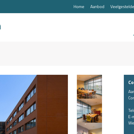
Home
Aanbod
Veelgestelde
Co
Aa
Co
Te
E-m
We