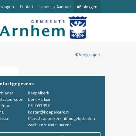
 vragen
Contact
Landelijk Aanbod
Inloggen
Vorig object
ntactgegevens
nbieder
Koepelkerk
ntactpersoon
Derk Harlaar
lefoon
0610978961
ail
koster@koepelkerk.nl
bsite
https://koepelkerk.nl/mogelijkheden-
zaalhuur/ruimte-huren/