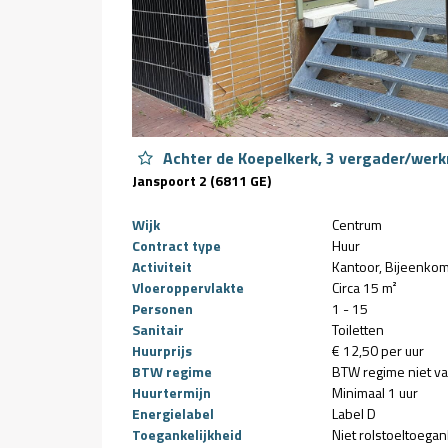
Achter de Koepelkerk, 3 vergader/werk
Janspoort 2 (6811 GE)
Wijk
Centrum
Contract type
Huur
Activiteit
Kantoor
Bijeenkom
Vloeroppervlakte
Circa 15 m²
Personen
1 - 15
Sanitair
Toiletten
Huurprijs
€ 12,50 per uur
BTW regime
BTW regime niet v
Huurtermijn
Minimaal 1 uur
Energielabel
Label D
Toegankelijkheid
Niet rolstoeltoegan