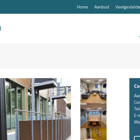
Home
Aanbod
Veelgestelde
Co
Aa
Co
Te
E-m
We