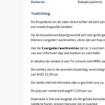
Parkeren
Betaald parkeren
Toelichting
De Koepelkerk en de zalen direct achter de kerk zij
een maatschappelijk karakter.
Op de benedenverdieping bevindt zich een grote gem
kleinere vergader/ werkruimtes, deze zijn per trap en
Van de
3 vergader/werkruimtes
zijn er 2 voorzien
van een informeel zitje met banken en salontafel.
In alledrie de ruimtes is een TV-scherm met HMDI-aan
De ruimtes zijn in de avonden (maandag, woensdag t
van 8.00-22.00 uur.
De ruimte met het informele zitje is geschikt voor c
De prijs per ruimte bedraagt €12,50 per uur.
Daarnaast is het ook mogelijk om de gehele beneden
ruimte te huren, prijzen hiervoor zijn in overleg.