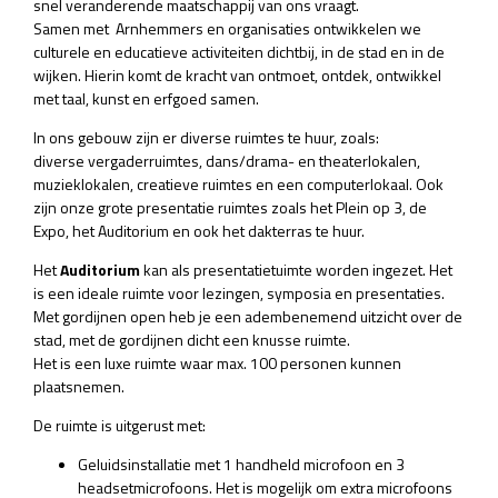
snel veranderende maatschappij van ons vraagt.
Samen met Arnhemmers en organisaties ontwikkelen we
culturele en educatieve activiteiten dichtbij, in de stad en in de
wijken. Hierin komt de kracht van ontmoet, ontdek, ontwikkel
met taal, kunst en erfgoed samen.
In ons gebouw zijn er diverse ruimtes te huur, zoals:
diverse vergaderruimtes, dans/drama- en theaterlokalen,
muzieklokalen, creatieve ruimtes en een computerlokaal. Ook
zijn onze grote presentatie ruimtes zoals het Plein op 3, de
Expo, het Auditorium en ook het dakterras te huur.
Het
Auditorium
kan als presentatietuimte worden ingezet. Het
is een ideale ruimte voor lezingen, symposia en presentaties.
Met gordijnen open heb je een adembenemend uitzicht over de
stad, met de gordijnen dicht een knusse ruimte.
Het is een luxe ruimte waar max. 100 personen kunnen
plaatsnemen.
De ruimte is uitgerust met:
Geluidsinstallatie met 1 handheld microfoon en 3
headsetmicrofoons. Het is mogelijk om extra microfoons