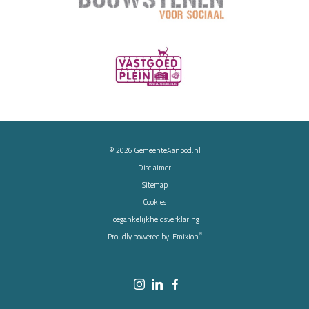
© 2026
GemeenteAanbod.nl
Disclaimer
Sitemap
Cookies
Toegankelijkheidsverklaring
®
Proudly powered by:
Emixion