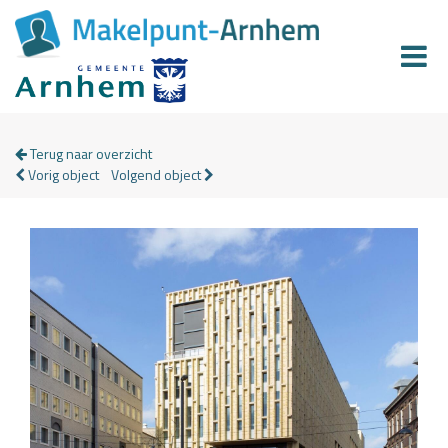
Terug naar overzicht
Vorig object
Volgend object