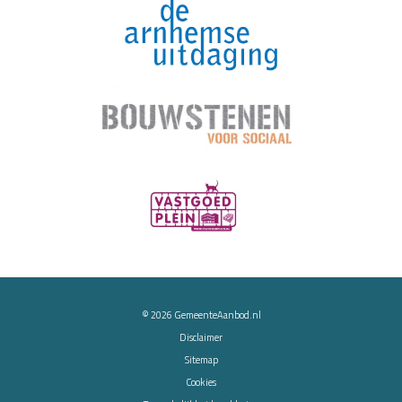
© 2026
GemeenteAanbod.nl
Disclaimer
Sitemap
Cookies