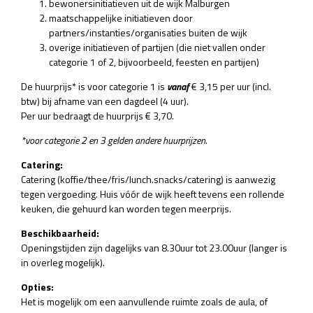
bewonersinitiatieven uit de wijk Malburgen
maatschappelijke initiatieven door
partners/instanties/organisaties buiten de wijk
overige initiatieven of partijen (die niet vallen onder
categorie 1 of 2, bijvoorbeeld, feesten en partijen)
De huurprijs* is voor categorie 1 is
vanaf
€ 3,15 per uur (incl.
btw)
bij afname van een dagdeel (4 uur).
Per uur bedraagt de huurprijs € 3,70.
*voor categorie 2 en 3 gelden andere huurprijzen.
Catering:
Catering (koffie/thee/fris/lunch.snacks/catering) is aanwezig
tegen vergoeding. Huis vóór de wijk heeft tevens een rollende
keuken, die gehuurd kan worden tegen meerprijs.
Beschikbaarheid:
Openingstijden zijn dagelijks van 8.30uur tot 23.00uur (langer is
in overleg mogelijk).
Opties:
Het is mogelijk om een aanvullende ruimte zoals de aula, of