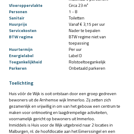
Vloeroppervlakte
Circa 23 m²
Personen
1 - 8
Sanitair
Toiletten
Huurprijs
Vanaf € 3,15 per uur
Servicekosten
Nader te bepalen
BTW regime
BTW regime niet van
toepassing
Huurtermijn
Per uur
Energielabel
Label D
Toegankelijkheid
Rolstoeltoegankelijk
Parkeren
Onbetaald parkeren
Toelichting
Huis vóór de Wijk is ooit ontstaan door een groep gedreven
bewoners uit de Arnhemse wijk Immerloo. Zij zetten zich
gezamenlijk en vrijwillig in om van het gebouw een centrum te
maken voor ontmoeting en laagdrempelige activiteiten,
voornamelijk gericht op bewoners uit Immerloo.
Inmiddels is Huis voor de Wijk uitgebreid naar 2 locaties in
Malburgen, nl. de hoofdlocatie aan het Eimerssingel en een