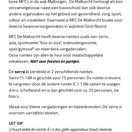
twee MFC’s in de wijk Malburgen. De Malburcht herbergt als een
verzamelgebouw naast een basisschool dan ook diverse
andere organisaties op het gebied van gezondheid, zorg, sport,
cultuur en creativiteit. Daarnaast is MFC De Malburcht locatie voor
diverse bewonersorganisaties in wijkdeel Oost-Noord.
MFC De Malburcht heeft diverse ruimtes zoals een serre,
aula, sportruimte "box-in-box", ontmoetingsruimte,
spel/gymzaal* en meerdere vergaderzalen.
Deze ruimtes zijn allen te huur voor maatschappelijke
initiatieven,
NIET voor feesten en partijen.
De
serre i
s verdeeld in 2 verschillende ruimtes.
Serre C1.18A is geschikt voor 15 personen. De ruimte is tevens
te vergroten door de andere ruimte (C.1.13A) samen te voegen
d.m.v. schuifwand en is dan geschikt voor ca. 25 personen, zie
foto's.
Ideaal voor kleine vergaderingen en bijeenkomsten. De serre is
voorzien van tafels/stoelen.
LET OP
!
U huurt enkel de ruimte. Er is dus géén apparatuur (zoals beamer,