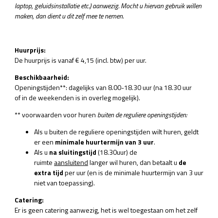
laptop, geluidsinstallatie etc.) aanwezig. Mocht u hiervan gebruik willen
maken, dan dient u dit zelf mee te nemen.
Huurprijs:
De huurprijs is vanaf € 4,15 (incl. btw) per uur.
Beschikbaarheid:
Openingstijden**: dagelijks van 8.00-18.30 uur (na 18.30 uur
of in de weekenden is in overleg mogelijk).
** voorwaarden voor huren
buiten de reguliere openingstijden:
Als u buiten de reguliere openingstijden wilt huren, geldt
er een
minimale huurtermijn van 3 uur
.
Als u
na sluitingstijd
(18.30uur) de
ruimte
aansluitend
langer wil huren, dan betaalt u
de
extra tijd
per uur (en is de minimale huurtermijn van 3 uur
niet van toepassing).
Catering:
Er is geen catering aanwezig, het is wel toegestaan om het zelf