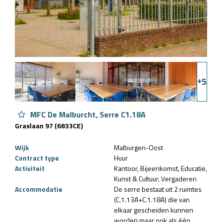
+
5
MFC De Malburcht, Serre C1.18A
Graslaan 97 (6833CE)
Wijk
Malburgen-Oost
Contract type
Huur
Activiteit
Kantoor
Bijeenkomst
Educatie
Kunst & Cultuur
Vergaderen
Accommodatie
De serre bestaat uit 2 ruimtes
(C.1.13A+C.1.18A) die van
elkaar gescheiden kunnen
worden maar ook als één