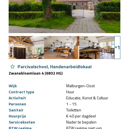
+
1
Parcivalschool, Handenarbeidlokaal
Zwanebloemlaan 4 (6832 HG)
Wijk
Malburgen-Oost
Contract type
Huur
Activiteit
Educatie
Kunst & Cultuur
Personen
1 - 15
Sanitair
Toiletten
Huurprijs
€ 40 per dagdeel
Servicekosten
Nader te bepalen
BTW regime
BTW regime niet van