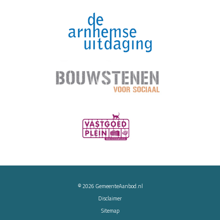
© 2026
GemeenteAanbod.nl
Disclaimer
Sitemap