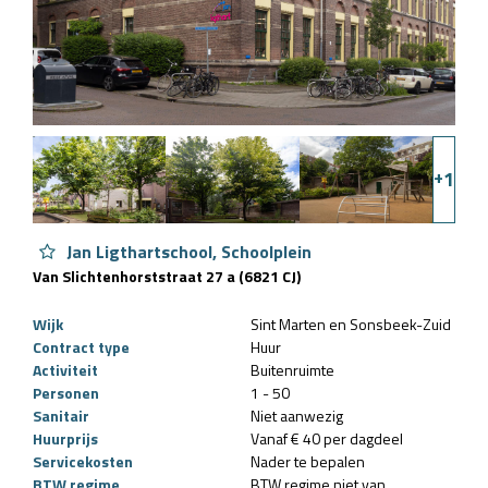
+
1
Jan Ligthartschool, Schoolplein
Van Slichtenhorststraat 27 a (6821 CJ)
Wijk
Sint Marten en Sonsbeek-Zuid
Contract type
Huur
Activiteit
Buitenruimte
Personen
1 - 50
Sanitair
Niet aanwezig
Huurprijs
Vanaf € 40 per dagdeel
Servicekosten
Nader te bepalen
BTW regime
BTW regime niet van