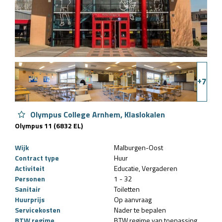
+
7
Olympus College Arnhem, Klaslokalen
Olympus 11 (6832 EL)
Wijk
Malburgen-Oost
Contract type
Huur
Activiteit
Educatie
Vergaderen
Personen
1 - 32
Sanitair
Toiletten
Huurprijs
Op aanvraag
Servicekosten
Nader te bepalen
BTW regime
BTW regime van toepassing