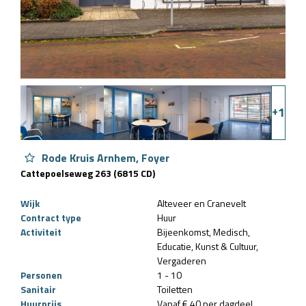
+
1
Rode Kruis Arnhem, Foyer
Cattepoelseweg 263 (6815 CD)
Wijk
Alteveer en Cranevelt
Contract type
Huur
Activiteit
Bijeenkomst
Medisch
Educatie
Kunst & Cultuur
Vergaderen
Personen
1 - 10
Sanitair
Toiletten
Huurprijs
Vanaf € 40 per dagdeel