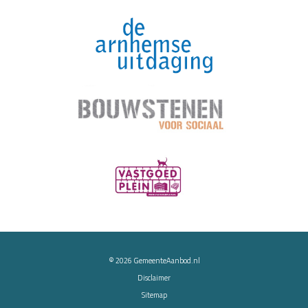
© 2026
GemeenteAanbod.nl
Disclaimer
Sitemap