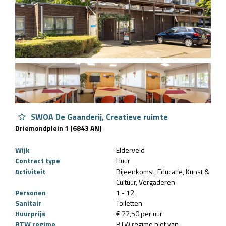
SWOA De Gaanderij, Creatieve ruimte
Driemondplein 1 (6843 AN)
Wijk
Elderveld
Contract type
Huur
Activiteit
Bijeenkomst
Educatie
Kunst &
Cultuur
Vergaderen
Personen
1 - 12
Sanitair
Toiletten
Huurprijs
€ 22,50 per uur
BTW regime
BTW regime niet van