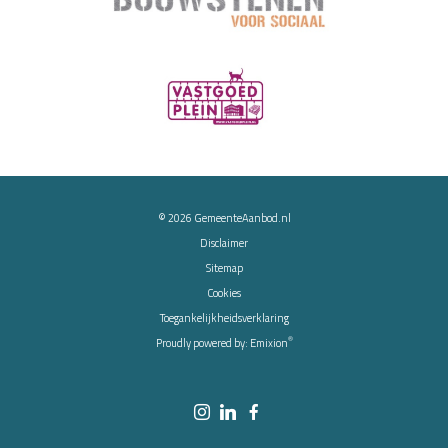
© 2026
GemeenteAanbod.nl
Disclaimer
Sitemap
Cookies
Toegankelijkheidsverklaring
®
Proudly powered by:
Emixion