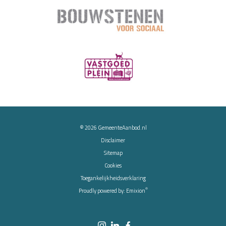
© 2026
GemeenteAanbod.nl
Disclaimer
Sitemap
Cookies
Toegankelijkheidsverklaring
®
Proudly powered by:
Emixion