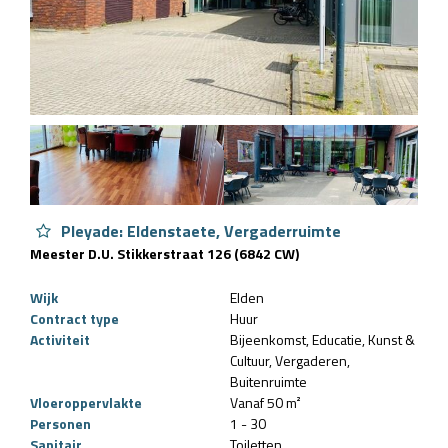
Pleyade: Eldenstaete, Vergaderruimte
Meester D.U. Stikkerstraat 126 (6842 CW)
Wijk
Elden
Contract type
Huur
Activiteit
Bijeenkomst
Educatie
Kunst &
Cultuur
Vergaderen
Buitenruimte
Vloeroppervlakte
Vanaf 50 m²
Personen
1 - 30
Sanitair
Toiletten