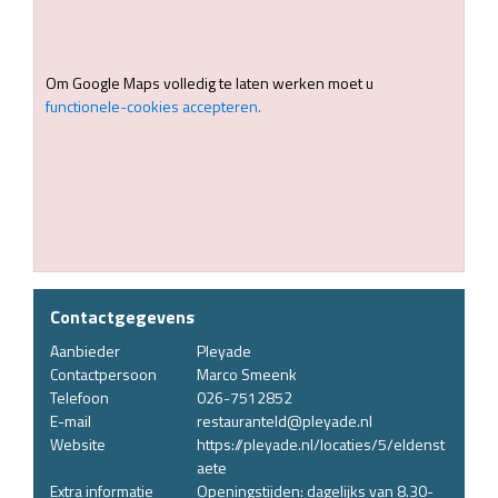
Om Google Maps volledig te laten werken moet u
functionele-cookies accepteren.
Contactgegevens
Aanbieder
Pleyade
Contactpersoon
Marco Smeenk
Telefoon
026-7512852
E-mail
restauranteld@pleyade.nl
Website
https://pleyade.nl/locaties/5/eldenst
aete
Extra informatie
Openingstijden: dagelijks van 8.30-