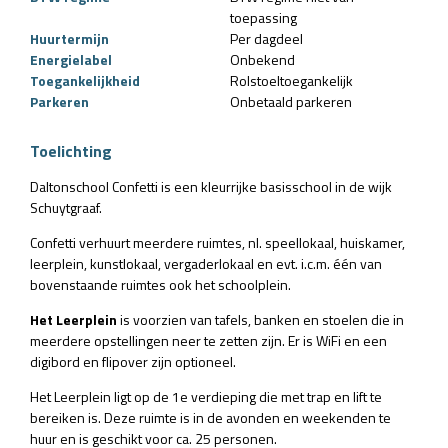
toepassing
Huurtermijn
Per dagdeel
Energielabel
Onbekend
Toegankelijkheid
Rolstoeltoegankelijk
Parkeren
Onbetaald parkeren
Toelichting
Daltonschool Confetti is een kleurrijke basisschool in de wijk
Schuytgraaf.
Confetti verhuurt meerdere ruimtes, nl. speellokaal, huiskamer,
leerplein, kunstlokaal, vergaderlokaal en evt. i.c.m. één van
bovenstaande ruimtes ook het schoolplein.
Het Leerplein
is voorzien van tafels, banken en stoelen die in
meerdere opstellingen neer te zetten zijn. Er is WiFi en een
digibord en flipover zijn optioneel.
Het Leerplein ligt op de 1e verdieping die met trap en lift te
bereiken is. Deze ruimte is in de avonden en weekenden te
huur
en is geschikt voor ca. 25 personen.