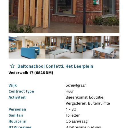
Daltonschool Confetti, Het Leerplein
Vederwolk 17 (6846 DM)
Wijk
Schuytgraaf
Contract type
Huur
Activiteit
Bijeenkomst
Educatie
Vergaderen
Buitenruimte
Personen
1 - 30
Sanitair
Toiletten
Huurprijs
Op aanvraag
BTW regime
BTW regime niet van