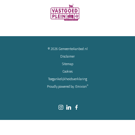
© 2026
GemeenteAanbod.nl
Disclaimer
Sitemap
Cookies
Toegankelijkheidsverklaring
®
Proudly powered by:
Emixion