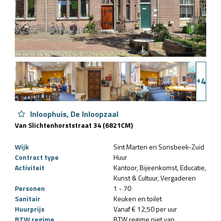
+
4
Inloophuis, De Inloopzaal
Van Slichtenhorststraat 34 (6821CM)
Wijk
Sint Marten en Sonsbeek-Zuid
Contract type
Huur
Activiteit
Kantoor
Bijeenkomst
Educatie
Kunst & Cultuur
Vergaderen
Personen
1 - 70
Sanitair
Keuken en toilet
Huurprijs
Vanaf € 12,50 per uur
BTW regime
BTW regime niet van