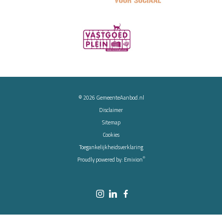
© 2026
GemeenteAanbod.nl
Disclaimer
Sitemap
Cookies
Toegankelijkheidsverklaring
®
Proudly powered by:
Emixion