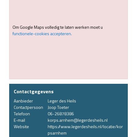
Om Google Maps volledig te laten werken moet u
functionele-cookies accepteren.
Contactgegevens
Aanbieder
Leger des Heils
Contactpersoon
Joop Toeter
Telefoon
06-26878386
E-mail
korps.arnhem@legerdesheils.nl
Website
https://www.legerdesheils.nl/locatie/kor
psarnhem