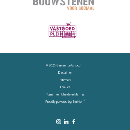
© 2026
GemeenteAanbod.nl
Disclaimer
Sitemap
Cookies
Toegankelijkheidsverklaring
®
Proudly powered by:
Emixion