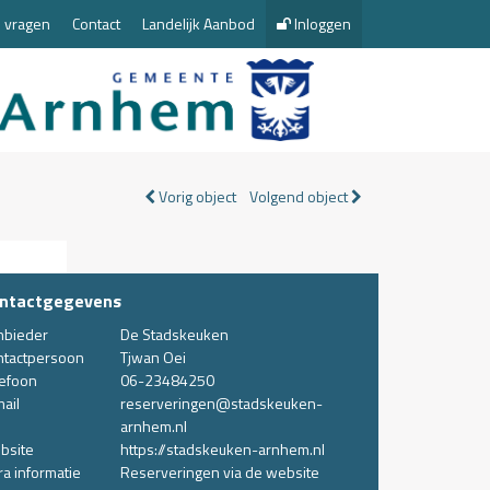
 vragen
Contact
Landelijk Aanbod
Inloggen
Vorig object
Volgend object
ntactgegevens
nbieder
De Stadskeuken
ntactpersoon
Tjwan Oei
lefoon
06-23484250
ail
reserveringen@stadskeuken-
arnhem.nl
bsite
https://stadskeuken-arnhem.nl
ra informatie
Reserveringen via de website