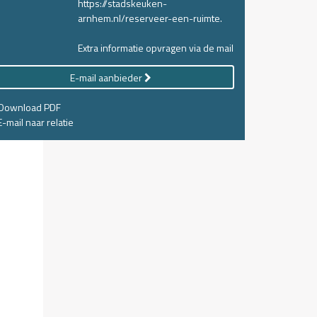
https://stadskeuken-
arnhem.nl/reserveer-een-ruimte.
Extra informatie opvragen via de mail
E-mail aanbieder
Download PDF
-mail naar relatie