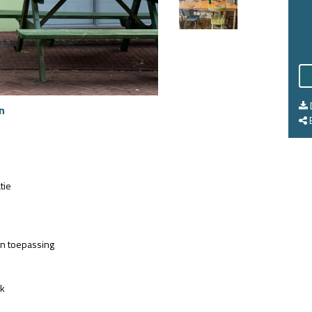
n
E
tie
an toepassing
jk