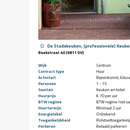
De Stadskeuken, (professionele) Keuke
Beekstraat 40 (6811 DV)
Wijk
Centrum
Contract type
Huur
Activiteit
Bijeenkomst
Educa
Personen
1 - 15
Sanitair
Keuken en toilet
Huurprijs
€ 70 per uur
BTW regime
BTW regime niet v
Huurtermijn
Minimaal 2 uur
Energielabel
Onbekend
Toegankelijkheid
Rolstoeltoegankeli
Parkeren
Betaald parkeren