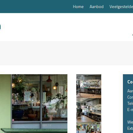
Home
Aanbod
Veelgestelde
Co
Aa
Co
Te
E-m
We
Ext