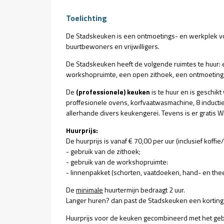
Toelichting
De Stadskeuken is een ontmoetings- en werkplek voo
buurtbewoners en vrijwilligers.
De Stadskeuken heeft de volgende ruimtes te huur:
workshopruimte, een open zithoek, een ontmoeting
De
(professionele) keuken
is te huur en is geschik
proffesionele ovens, korfvaatwasmachine, 8 induct
allerhande divers keukengerei. Tevens is er gratis W
Huurprijs:
De huurprijs is vanaf € 70,00 per uur (inclusief koffie/
- gebruik van de zithoek;
- gebruik van de workshopruimte:
- linnenpakket (schorten, vaatdoeken, hand- en th
De
minimale
huurtermijn bedraagt 2 uur.
Langer huren? dan past de Stadskeuken een korting o
Huurprijs voor de keuken gecombineerd met het geb