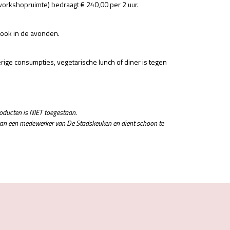
workshopruimte) bedraagt € 240,00 per 2 uur.
ook in de avonden.
erige consumpties, vegetarische lunch of diner is tegen
oducten is NIET toegestaan.
 van een medewerker van De Stadskeuken en dient schoon te