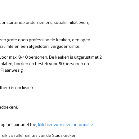
r startende ondernemers, sociale initiatieven,
 een grote open professionele keuken, een open
sruimte en een afgesloten vergaderruimte.
t voor max. 8-10 personen. De keuken is uitgerust met 2
ieplaten, borden en bestek voor 50 personen en
iFi aanwezig.
thee) én inclusief:
eedoeken).
p het uurtarief toe,
klik hier voor meer informatie
ruik van álle ruimtes van de Stadskeuken