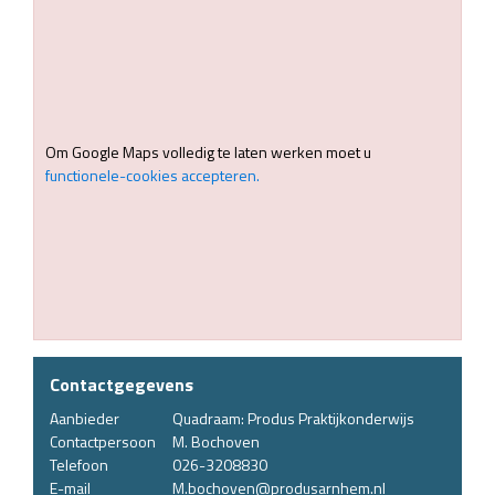
Om Google Maps volledig te laten werken moet u
functionele-cookies accepteren.
Contactgegevens
Aanbieder
Quadraam: Produs Praktijkonderwijs
Contactpersoon
M. Bochoven
Telefoon
026-3208830
E-mail
M.bochoven@produsarnhem.nl