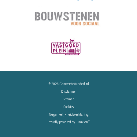
© 2026
GemeenteAanbod.nl
Disclaimer
Sitemap
Cookies
Toegankelijkheidsverklaring
®
Proudly powered by:
Emixion