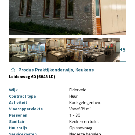
+
5
Produs Praktijkonderwijs, Keukens
Leidenweg 60 (6843 LD)
Wijk
Elderveld
Contract type
Huur
Activiteit
Kookgelegenheid
Vloeroppervlakte
Vanaf 85 m²
Personen
1 - 30
Sanitair
Keuken en toilet
Huurprijs
Op aanvraag
Servicekosten
Nader te bepalen