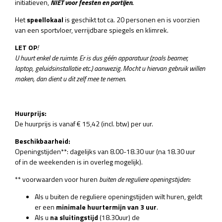
initiatieven,
NIET voor feesten en partijen.
Het
speellokaal
is geschikt tot ca. 20 personen en is voorzien
van een sportvloer, verrijdbare spiegels en klimrek.
LET OP
!
U huurt enkel de ruimte. Er is dus géén apparatuur (zoals beamer,
laptop, geluidsinstallatie etc.) aanwezig. Mocht u hiervan gebruik willen
maken, dan dient u dit zelf mee te nemen.
Huurprijs:
De huurprijs is vanaf € 15,42 (incl. btw) per uur.
Beschikbaarheid:
Openingstijden**: dagelijks van 8.00-18.30 uur (na 18.30 uur
of in de weekenden is in overleg mogelijk).
** voorwaarden voor huren
buiten de reguliere openingstijden:
Als u buiten de reguliere openingstijden wilt huren, geldt
er een
minimale huurtermijn van 3 uur
.
Als u
na sluitingstijd
(18.30uur) de