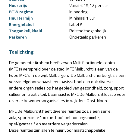
Huurprijs
Vanaf € 15,42 per uur
BTW regime
In overleg
Huurtermijn
Minimaal 1 uur
Energielabel
Label A
Toegankelijkheid
Rolstoeltoegankelijk
Parkeren
Onbetaald parkeren
Toelichting
De gemeente Arnhem heeft zeven Multi functionele centra
(MFC's) verspreid over de stad. MFC Malburcht is een van de
twee MFC’s in de wijk Malburgen. De Malburcht herbergt als een
verzamelgebouw naast een basisschool dan ook diverse
andere organisaties op het gebied van gezondheid, zorg, sport,
cultuur en creativiteit. Daarnaast is MFC De Malburcht locatie voor
diverse bewonersorganisaties in wijkdeel Oost-Noord.
MFC De Malburcht heeft diverse ruimtes zoals een serre,
aula, sportruimte "box-in-box", ontmoetingsruimte,
spel/gymzaal* en meerdere vergaderzalen.
Deze ruimtes zijn allen te huur voor maatschappelijke