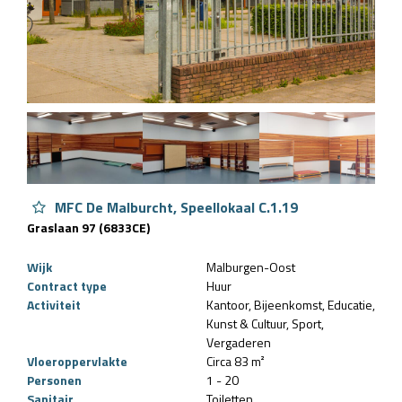
MFC De Malburcht, Speellokaal C.1.19
Graslaan 97 (6833CE)
Wijk
Malburgen-Oost
Contract type
Huur
Activiteit
Kantoor
Bijeenkomst
Educatie
Kunst & Cultuur
Sport
Vergaderen
Vloeroppervlakte
Circa 83 m²
Personen
1 - 20
Sanitair
Toiletten