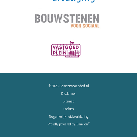
© 2026
GemeenteAanbod.nl
Disclaimer
Sitemap
Cookies
Toegankelijkheidsverklaring
®
Proudly powered by:
Emixion