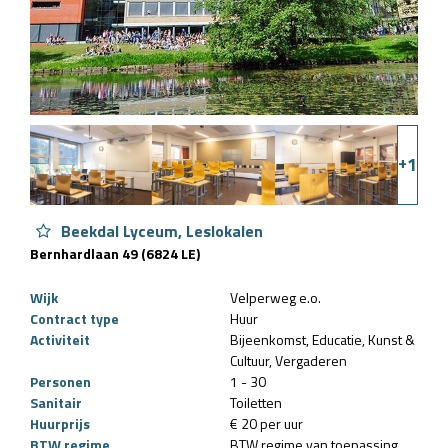
+
1
Beekdal Lyceum, Leslokalen
Bernhardlaan 49 (6824 LE)
Wijk
Velperweg e.o.
Contract type
Huur
Activiteit
Bijeenkomst
Educatie
Kunst &
Cultuur
Vergaderen
Personen
1 - 30
Sanitair
Toiletten
Huurprijs
€ 20 per uur
BTW regime
BTW regime van toepassing