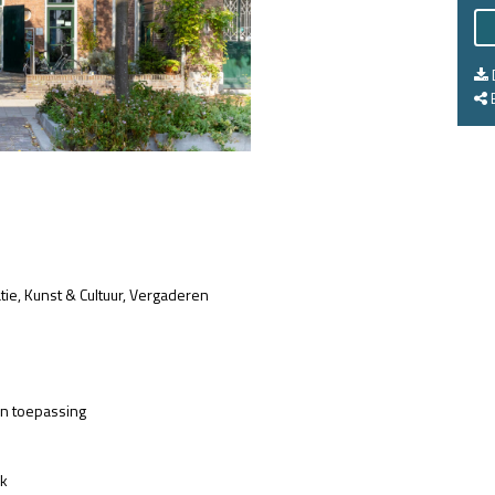
E
tie
Kunst & Cultuur
Vergaderen
an toepassing
jk