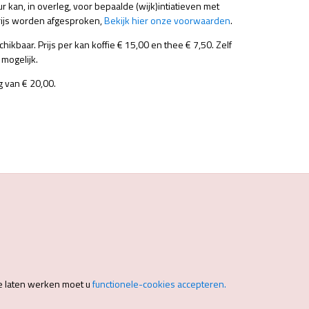
ur kan, in overleg, voor bepaalde (wijk)intiatieven met
prijs worden afgesproken,
Bekijk hier onze voorwaarden
.
schikbaar. Prijs per kan koffie € 15,00 en thee € 7,50. Zelf
 mogelijk.
g van € 20,00.
e laten werken moet u
functionele-cookies accepteren.