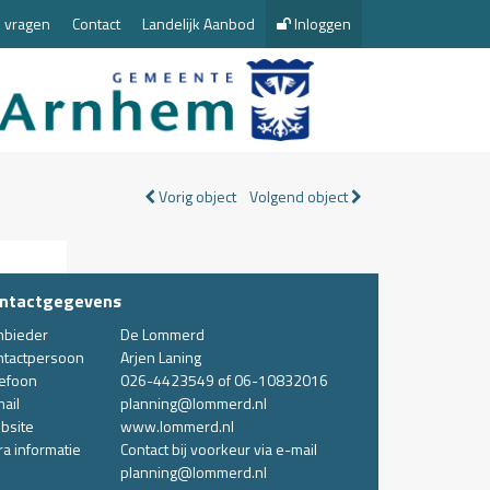
 vragen
Contact
Landelijk Aanbod
Inloggen
Vorig object
Volgend object
ntactgegevens
nbieder
De Lommerd
ntactpersoon
Arjen Laning
lefoon
026-4423549 of 06-10832016
ail
planning@lommerd.nl
bsite
www.lommerd.nl
ra informatie
Contact bij voorkeur via e-mail
planning@lommerd.nl