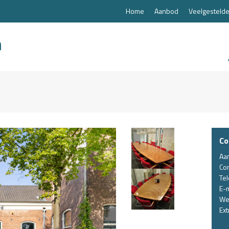
Home
Aanbod
Veelgestelde
Co
Aa
Co
Te
E-m
We
Ext