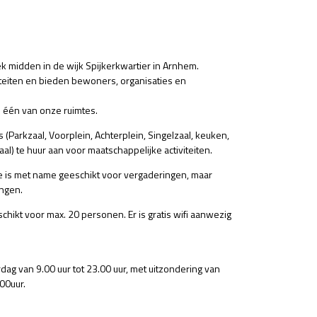
k midden in de wijk Spijkerkwartier in Arnhem.
viteiten en bieden bewoners, organisaties en
in één van onze ruimtes.
 (Parkzaal, Voorplein, Achterplein, Singelzaal, keuken,
l) te huur aan voor maatschappelijke activiteiten.
e is met name geeschikt voor vergaderingen, maar
ingen.
eschikt voor max. 20 personen. Er is gratis wifi aanwezig
ag van 9.00 uur tot 23.00 uur, met uitzondering van
00uur.