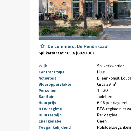
De Lommerd, De Hendrikzaal
Spijkerstraat 185 a (6828 DC)
Wijk
Spijkerkwartier
Contract type
Huur
Activiteit
Bijeenkomst
Educa
Vloeroppervlakte
Circa 39 m²
Personen
1 - 20
Sanitair
Toiletten
Huurprijs
€ 96 per dagdeel
BTW regime
BTW regime niet v
Huurtermijn
Per dagdeel
Energielabel
Geen
Toegankelijkheid
Rolstoeltoegankeli