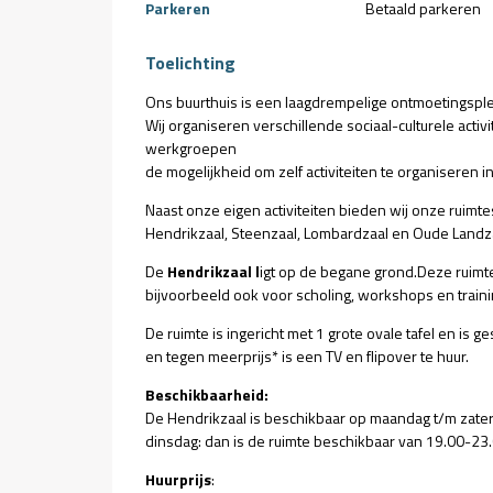
Parkeren
Betaald parkeren
Toelichting
Ons buurthuis is een laagdrempelige ontmoetingsple
Wij organiseren verschillende sociaal-culturele acti
werkgroepen
de mogelijkheid om zelf activiteiten te organiseren 
Naast onze eigen activiteiten bieden wij onze ruimtes
Hendrikzaal, Steenzaal, Lombardzaal en Oude Landzaa
De
Hendrikzaal l
igt op de begane grond.Deze ruimt
bijvoorbeeld ook voor scholing, workshops en train
De ruimte is ingericht met 1 grote ovale tafel en is g
en tegen meerprijs* is een TV en flipover te huur.
Beschikbaarheid:
De Hendrikzaal is beschikbaar op maandag t/m zaterd
dinsdag: dan is de ruimte beschikbaar van 19.00-23.
Huurprijs
: