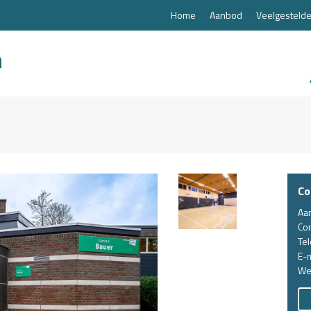
Home
Aanbod
Veelgestelde
Co
Aa
Co
Te
E-m
We