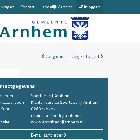
 vragen
Contact
Landelijk Aanbod
Inloggen
Vorig object
Volgend object
ntactgegevens
nbieder
Sportbedrijf Arnhem
ntactpersoon
Klantenservice Sportbedrijf Arnhem
lefoon
0263775757
ail
info@sportbedrijfarnhem.nl
bsite
www.sportbedrijfarnhem.nl
E-mail aanbieder