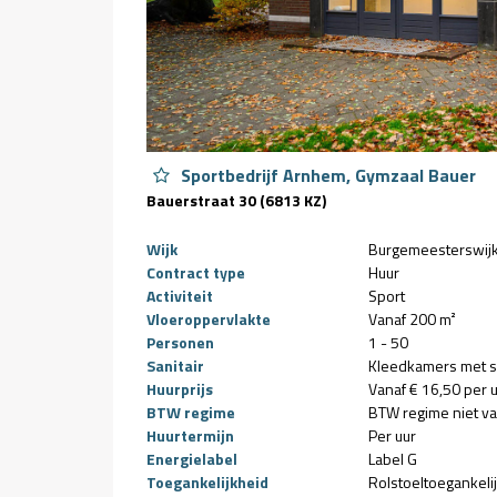
Sportbedrijf Arnhem, Gymzaal Bauer
Bauerstraat 30 (6813 KZ)
Wijk
Burgemeesterswij
Contract type
Huur
Activiteit
Sport
Vloeroppervlakte
Vanaf 200 m²
Personen
1 - 50
Sanitair
Kleedkamers met sa
Huurprijs
Vanaf € 16,50 per 
BTW regime
BTW regime niet v
Huurtermijn
Per uur
Energielabel
Label G
Toegankelijkheid
Rolstoeltoegankeli