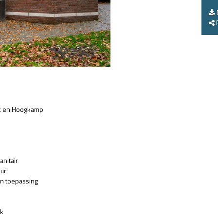
E
k en Hoogkamp
nitair
uur
an toepassing
jk