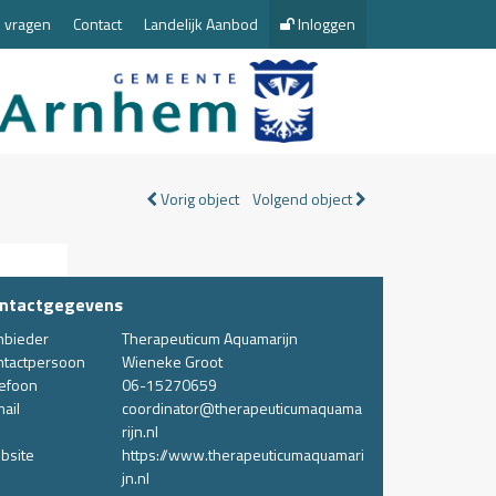
 vragen
Contact
Landelijk Aanbod
Inloggen
Vorig object
Volgend object
ntactgegevens
nbieder
Therapeuticum Aquamarijn
ntactpersoon
Wieneke Groot
lefoon
06-15270659
ail
coordinator@therapeuticumaquama
rijn.nl
bsite
https://www.therapeuticumaquamari
jn.nl