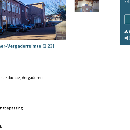
Ext
E
er-Vergaderruimte (2.23)
st
Educatie
Vergaderen
an toepassing
jk