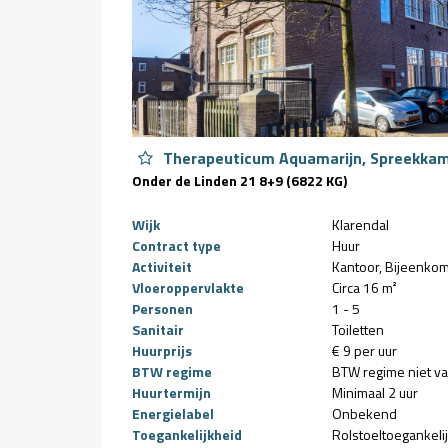
Therapeuticum Aquamarijn, Spreekkam
Onder de Linden 21 8+9 (6822 KG)
Wijk
Klarendal
Contract type
Huur
Activiteit
Kantoor
Bijeenkom
Vloeroppervlakte
Circa 16 m²
Personen
1 - 5
Sanitair
Toiletten
Huurprijs
€ 9 per uur
BTW regime
BTW regime niet v
Huurtermijn
Minimaal 2 uur
Energielabel
Onbekend
Toegankelijkheid
Rolstoeltoegankeli