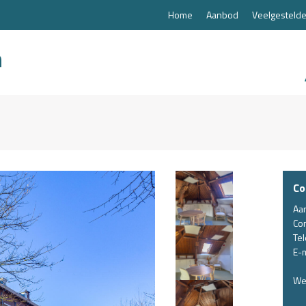
Home
Aanbod
Veelgestelde
Co
Aa
Co
Te
E-m
We