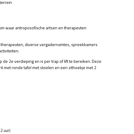
terrein
um waar antroposofische artsen en therapeuten
n therapeuten, diverse vergaderruimtes, spreekkamers
ctiviteiten.
p de 2e verdieping en is per trap of lift te bereiken. Deze
cht met ronde tafel met stoelen en een zithoekje met 2
 2 uur)