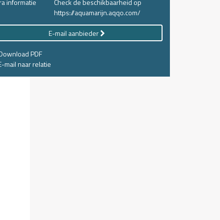
ra informatie
Check de beschikbaarheid op
https://aquamarijn.aqqo.com/
E-mail aanbieder
Download PDF
-mail naar relatie