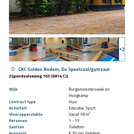
+
2
CKC Gulden Bodem, De Speelzaal/gymzaal
Zijpendaalseweg 163 (6814 CJ)
Wijk
Burgemeesterswijk en
Hoogkamp
Contract type
Huur
Activiteit
Educatie
Sport
Vloeroppervlakte
Vanaf 78 m²
Personen
1 - 15
Sanitair
Toiletten
Huurprijs
€ 35 per dagdeel