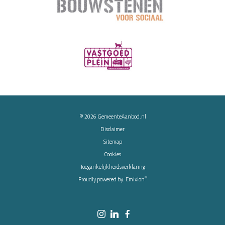
© 2026
GemeenteAanbod.nl
Disclaimer
Sitemap
Cookies
Toegankelijkheidsverklaring
®
Proudly powered by:
Emixion