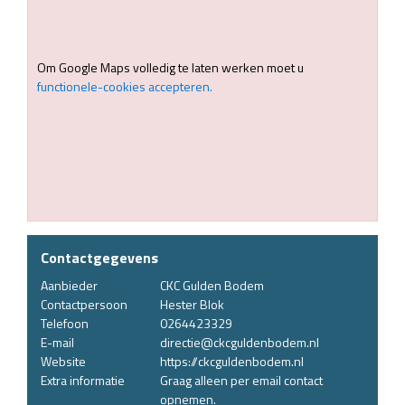
Om Google Maps volledig te laten werken moet u
functionele-cookies accepteren.
Contactgegevens
Aanbieder
CKC Gulden Bodem
Contactpersoon
Hester Blok
Telefoon
0264423329
E-mail
directie@ckcguldenbodem.nl
Website
https://ckcguldenbodem.nl
Extra informatie
Graag alleen per email contact
opnemen.