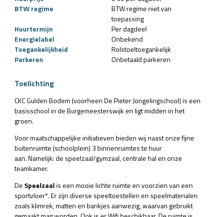
BTW regime
BTW regime niet van
toepassing
Huurtermijn
Per dagdeel
Energielabel
Onbekend
Toegankelijkheid
Rolstoeltoegankelijk
Parkeren
Onbetaald parkeren
Toelichting
CKC Gulden Bodem (voorheen De Pieter Jongelingschool) is een
basisschool in de Burgemeesterswijk en ligt midden in het
groen.
Voor maatschappelijke initiatieven bieden wij naast onze fijne
buitenruimte (schoolplein) 3 binnenruimtes te huur
aan. Namelijk: de speelzaal/gymzaal, centrale hal en onze
teamkamer.
De
Speelzaal
is een mooie lichte ruimte en voorzien van een
sportvloer*. Er zijn diverse speeltoestellen en speelmaterialen
zoals klimrek, matten en bankjes aanwezig, waarvan gebruikt
gemaakt mag worden. Ook is er Wifi beschikbaar. De ruimte is