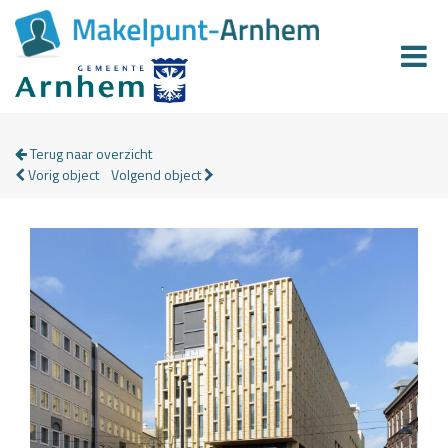
Terug naar overzicht
Vorig object
Volgend object