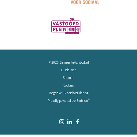
© 2026
GemeenteAanbod.nl
Disclaimer
Sitemap
Cookies
Toegankelijkheidsverklaring
®
Proudly powered by:
Emixion