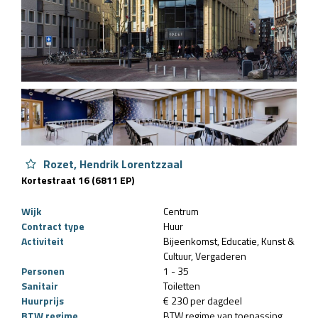
Rozet, Hendrik Lorentzzaal
Kortestraat 16 (6811 EP)
Wijk
Centrum
Contract type
Huur
Activiteit
Bijeenkomst
Educatie
Kunst &
Cultuur
Vergaderen
Personen
1 - 35
Sanitair
Toiletten
Huurprijs
€ 230 per dagdeel
BTW regime
BTW regime van toepassing