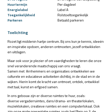
Huurtermijn
Per dagdeel
Energielabel
Label A
Toegankelijkheid
Rolstoeltoegankelijk
Parkeren
Betaald parkeren
Toelichting
Rozet ligt middenin hartje centrum. Bij ons kun je kennis, ideeën
en inspiratie opdoen, anderen ontmoeten, jezelf ontwikkelen
en uitdagen.
Maar ook voor je plezier of om vaardigheden te leren die onze
snel veranderende maatschappij van ons vraagt.
Samen met Arnhemmers en organisaties ontwikkelen we
culturele en educatieve activiteiten dichtbij, in de stad en in de
wijken. Hierin komt de kracht van ontmoet, ontdek, ontwikkel
met taal, kunst en erfgoed samen.
In ons gebouw zijn er diverse ruimtes te huur, zoals:
diverse vergaderruimtes, dans/drama- en theaterlokalen,
muzieklokalen, creatieve ruimtes en een computerlokaal. Ook
zijn onze grote presentatie ruimtes zoals het Plein op 3, de