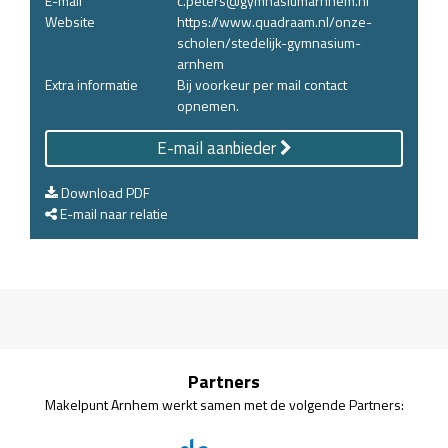
E-mail
c.peters@gymnasiumarnhem.nl
Website
https://www.quadraam.nl/onze-
scholen/stedelijk-gymnasium-
arnhem
Extra informatie
Bij voorkeur per mail contact
opnemen.
E-mail aanbieder
Download PDF
E-mail naar relatie
Partners
Makelpunt Arnhem werkt samen met de volgende Partners: