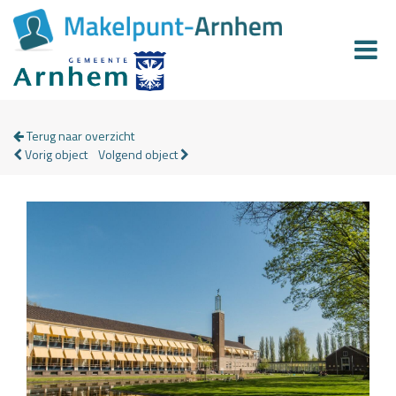
Terug naar overzicht
Vorig object
Volgend object