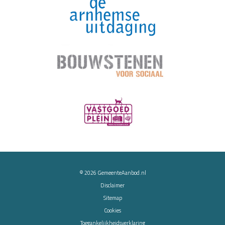
© 2026
GemeenteAanbod.nl
Disclaimer
Sitemap
Cookies
Toegankelijkheidsverklaring