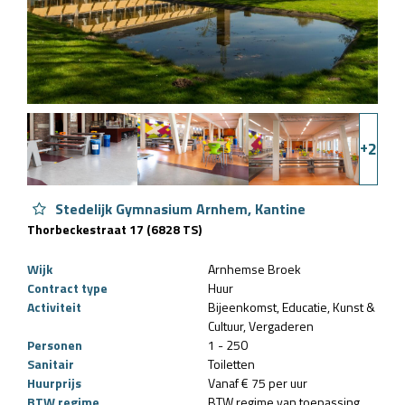
+
2
Stedelijk Gymnasium Arnhem, Kantine
Thorbeckestraat 17 (6828 TS)
Wijk
Arnhemse Broek
Contract type
Huur
Activiteit
Bijeenkomst
Educatie
Kunst &
Cultuur
Vergaderen
Personen
1 - 250
Sanitair
Toiletten
Huurprijs
Vanaf € 75 per uur
BTW regime
BTW regime van toepassing