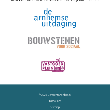
© 2026
GemeenteAanbod.nl
Disclaimer
Sitemap