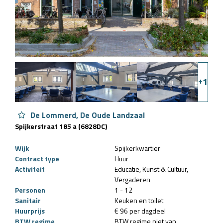
+
1
De Lommerd, De Oude Landzaal
Spijkerstraat 185 a (6828DC)
Wijk
Spijkerkwartier
Contract type
Huur
Activiteit
Educatie
Kunst & Cultuur
Vergaderen
Personen
1 - 12
Sanitair
Keuken en toilet
Huurprijs
€ 96 per dagdeel
BTW regime
BTW regime niet van