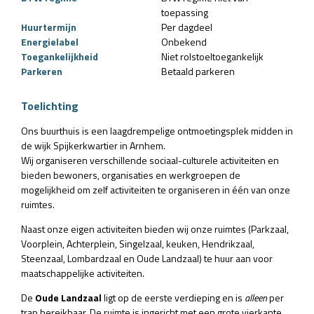
toepassing
Huurtermijn
Per dagdeel
Energielabel
Onbekend
Toegankelijkheid
Niet rolstoeltoegankelijk
Parkeren
Betaald parkeren
Toelichting
Ons buurthuis is een laagdrempelige ontmoetingsplek midden in
de wijk Spijkerkwartier in Arnhem.
Wij organiseren verschillende sociaal-culturele activiteiten en
bieden bewoners, organisaties en werkgroepen de
mogelijkheid om zelf activiteiten te organiseren in één van onze
ruimtes.
Naast onze eigen activiteiten bieden wij onze ruimtes (Parkzaal,
Voorplein, Achterplein, Singelzaal, keuken, Hendrikzaal,
Steenzaal, Lombardzaal en Oude Landzaal) te huur aan voor
maatschappelijke activiteiten.
De
Oude Landzaal
ligt op de eerste verdieping en is
alleen
per
trap bereikbaar. De ruimte is ingericht met een grote vierkante