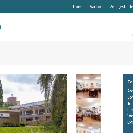
Home
Aanbod
Veelgestelde
Co
Aa
Co
Te
E-m
We
Ext