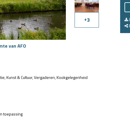
+
3
E
imte van AFO
tie
Kunst & Cultuur
Vergaderen
Kookgelegenheid
an toepassing