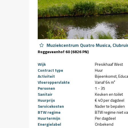
Muziekcentrum Quatro Musica, Clubru
Roggeveenhof 60 (6826 PN)
Wijk
Presikhaaf West
Contract type
Huur
Activiteit
Bijeenkomst
Educa
Vloeroppervlakte
Vanaf 64 m²
Personen
1 - 35
Sanitair
Keuken en toilet
Huurprijs
€ 40 per dagdeel
Servicekosten
Nader te bepalen
BTW regime
BTW regime niet v
Huurtermijn
Per dagdeel
Energielabel
Onbekend