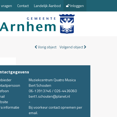
 vragen
Contact
Landelijk Aanbod
Inloggen
Vorig object
Volgend object
ntactgegevens
nbieder
Muziekcentrum Quatro Musica
ntactpersoon
Bert Schouten
lefoon
06-13913746 / 026-4436060
ail
bert1.schouten@planet.nl
bsite
-
ra informatie
Bij voorkeur contact opnemen per
email.