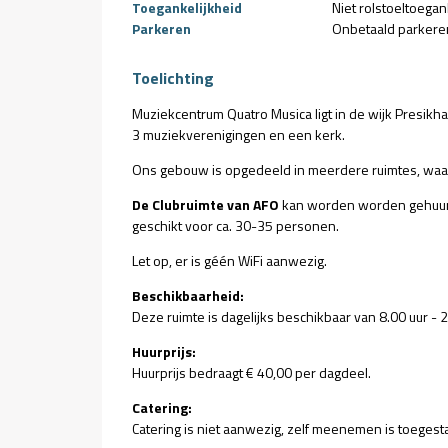
Toegankelijkheid
Niet rolstoeltoegan
Parkeren
Onbetaald parkere
Toelichting
Muziekcentrum Quatro Musica ligt in de wijk Presikh
3 muziekverenigingen en een kerk.
Ons gebouw is opgedeeld in meerdere ruimtes, wa
De Clubruimte van AFO
kan worden worden gehuurd 
geschikt voor ca. 30-35 personen.
Let op, er is géén WiFi aanwezig.
Beschikbaarheid:
Deze ruimte is dagelijks beschikbaar van 8.00 uur -
Huurprijs:
Huurprijs bedraagt € 40,00 per dagdeel.
Catering:
Catering is niet aanwezig, zelf meenemen is toegest