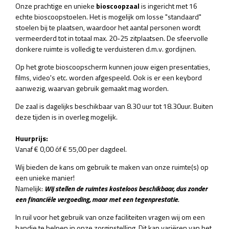
Onze prachtige
en unieke
bioscoopzaal
is ingericht met 16
echte bioscoopstoelen. Het is mogelijk om losse "standaard"
stoelen bij te plaatsen, waardoor het aantal personen wordt
vermeerderd tot in totaal max. 20-25 zitplaatsen. De sfeervolle
donkere ruimte is volledig te verduisteren d.m.v. gordijnen.
Op het grote bioscoopscherm kunnen jouw eigen presentaties,
films, video's etc. worden afgespeeld. Ook is er een keybord
aanwezig, waarvan gebruik gemaakt mag worden.
De zaal is dagelijks beschikbaar van 8.30 uur tot 18.30uur. Buiten
deze tijden is in overleg mogelijk.
Huurprijs:
Vanaf € 0,00 óf € 55,00 per dagdeel.
Wij bieden de kans om gebruik te maken van onze ruimte(s) op
een unieke manier!
Namelijk:
Wij stellen de ruimtes kosteloos beschikbaar, dus zonder
een financiële vergoeding, maar met een tegenprestatie.
In ruil voor het gebruik van onze faciliteiten vragen wij om een
handje te helpen in onze zorginstelling. Dit kan variëren van het