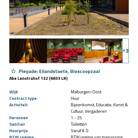
+
3
Pleyade: Eilandstaete, Bioscoopzaal
Abe Lenstrahof 132 (6833 LR)
Wijk
Malburgen-Oost
Contract type
Huur
Activiteit
Bijeenkomst
Educatie
Kunst &
Cultuur
Vergaderen
Personen
1 - 25
Sanitair
Toiletten
Huurprijs
Vanaf € 0
BTW regime
BTW regime van toepassing