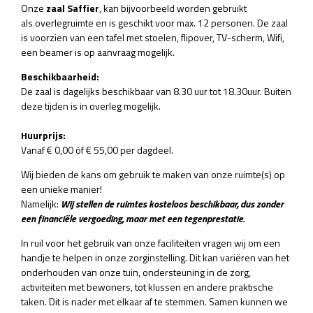
Onze
zaal Saffier
, kan bijvoorbeeld worden gebruikt
als overlegruimte en is geschikt voor max. 12 personen. De zaal
is voorzien van een tafel met stoelen, flipover, TV-scherm, Wifi,
een beamer is op aanvraag mogelijk.
Beschikbaarheid:
De zaal is dagelijks beschikbaar van 8.30 uur tot 18.30uur. Buiten
deze tijden is in overleg mogelijk.
Huurprijs:
Vanaf € 0,00 óf € 55,00 per dagdeel.
Wij bieden de kans om gebruik te maken van onze ruimte(s) op
een unieke manier!
Namelijk:
Wij stellen de ruimtes kosteloos beschikbaar, dus zonder
een financiële vergoeding, maar met een tegenprestatie.
In ruil voor het gebruik van onze faciliteiten vragen wij om een
handje te helpen in onze zorginstelling. Dit kan variëren van het
onderhouden van onze tuin, ondersteuning in de zorg,
activiteiten met bewoners, tot klussen en andere praktische
taken. Dit is nader met elkaar af te stemmen. Samen kunnen we