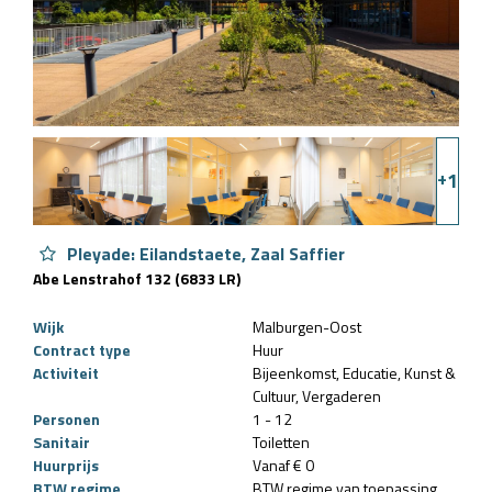
+
1
Pleyade: Eilandstaete, Zaal Saffier
Abe Lenstrahof 132 (6833 LR)
Wijk
Malburgen-Oost
Contract type
Huur
Activiteit
Bijeenkomst
Educatie
Kunst &
Cultuur
Vergaderen
Personen
1 - 12
Sanitair
Toiletten
Huurprijs
Vanaf € 0
BTW regime
BTW regime van toepassing