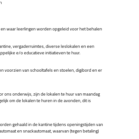
n
 en waar leerlingen worden opgeleid voor het behalen
antine, vergaderruimtes, diverse leslokalen en een
pelijke e/o educatieve initiatieven te huur.
en voorzien van schooltafels en stoelen, digibord en er
oor ons onderwijs, zijn de lokalen te huur van maandag
gelijk om de lokalen te huren in de avonden, dit is
 worden gehaald in de kantine tijdens openingstijden van
nautomaat en snackautomaat, waarvan (tegen betaling)