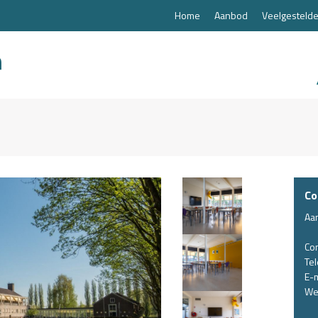
Home
Aanbod
Veelgestelde
Co
Aa
Co
Te
E-m
We