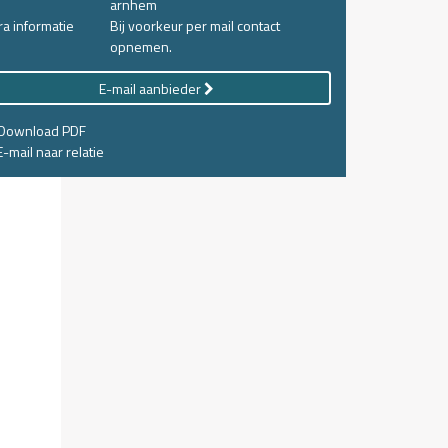
arnhem
ra informatie
Bij voorkeur per mail contact
opnemen.
E-mail aanbieder
Download PDF
-mail naar relatie