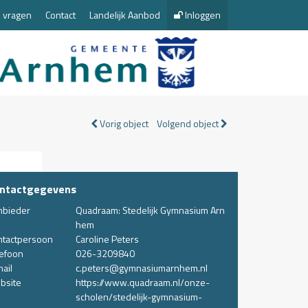
 vragen
Contact
Landelijk Aanbod
Inloggen
Vorig object
Volgend object
ntactgegevens
nbieder
Quadraam: Stedelijk Gymnasium Arn
hem
ntactpersoon
Caroline Peters
lefoon
026-3209840
ail
c.peters@gymnasiumarnhem.nl
bsite
https://www.quadraam.nl/onze-
scholen/stedelijk-gymnasium-