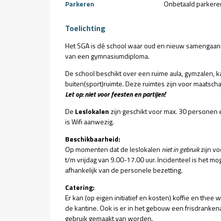
Parkeren
Onbetaald parkere
Toelichting
Het SGA is dé school waar oud en nieuw samengaan
van een gymnasiumdiploma.
De school beschikt over een ruime aula, gymzalen, k
buiten(sport)ruimte. Deze ruimtes zijn voor maatschap
Let op: niet voor feesten en partijen!
De
Leslokalen
zijn geschikt voor max. 30 personen 
is Wifi aanwezig.
Beschikbaarheid:
Op momenten dat de leslokalen
niet in gebruik
zijn v
t/m vrijdag van 9.00-17.00 uur. Incidenteel is het mo
afhankelijk van de personele bezetting.
Catering:
Er kan (op eigen initiatief en kosten) koffie en thee
de kantine. Ook is er in het gebouw een frisdranke
gebruik gemaakt van worden.