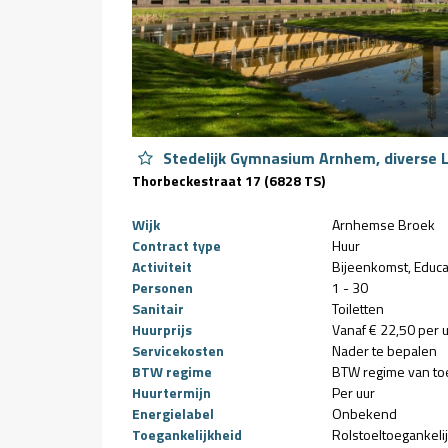
Stedelijk Gymnasium Arnhem, diverse L
Thorbeckestraat 17 (6828 TS)
Wijk
Arnhemse Broek
Contract type
Huur
Activiteit
Bijeenkomst
Educa
Personen
1 - 30
Sanitair
Toiletten
Huurprijs
Vanaf € 22,50 per 
Servicekosten
Nader te bepalen
BTW regime
BTW regime van to
Huurtermijn
Per uur
Energielabel
Onbekend
Toegankelijkheid
Rolstoeltoegankeli