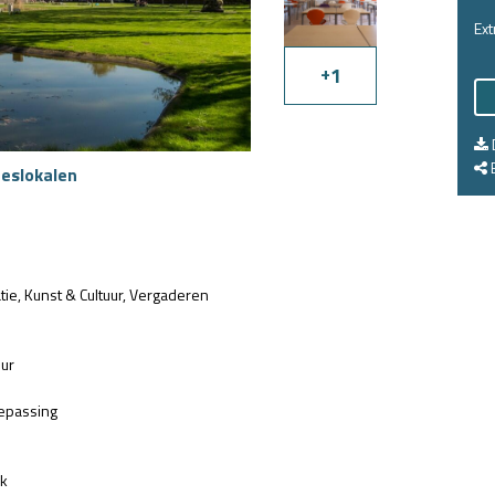
Ext
+
1
E
eslokalen
tie
Kunst & Cultuur
Vergaderen
uur
epassing
jk