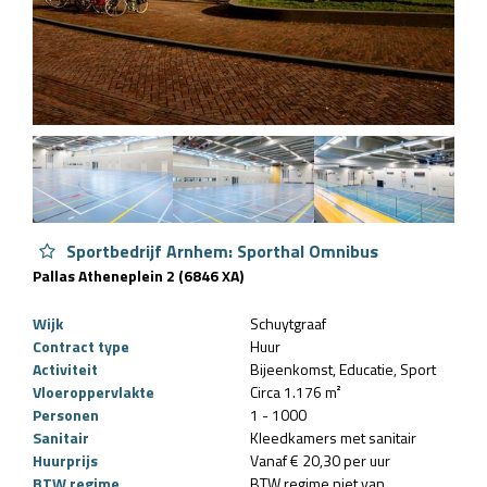
Sportbedrijf Arnhem: Sporthal Omnibus
Pallas Atheneplein 2 (6846 XA)
Wijk
Schuytgraaf
Contract type
Huur
Activiteit
Bijeenkomst
Educatie
Sport
Vloeroppervlakte
Circa 1.176 m²
Personen
1 - 1000
Sanitair
Kleedkamers met sanitair
Huurprijs
Vanaf € 20,30 per uur
BTW regime
BTW regime niet van