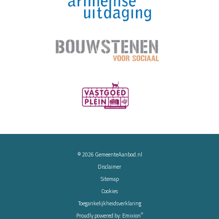
© 2026
GemeenteAanbod.nl
Disclaimer
Sitemap
Cookies
Toegankelijkheidsverklaring
®
Proudly powered by:
Emixion