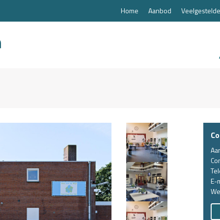
Home
Aanbod
Veelgestelde
Co
Aa
Co
Te
E-m
We