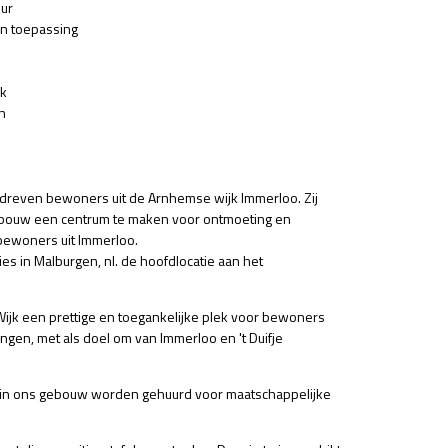
uur
an toepassing
jk
n
gedreven bewoners uit de Arnhemse wijk Immerloo. Zij
 gebouw een centrum te maken voor ontmoeting en
 bewoners uit Immerloo.
ies in Malburgen, nl. de hoofdlocatie aan het
 Wijk een prettige en toegankelijke plek voor bewoners
ngen, met als doel om van Immerloo en 't Duifje
 in ons gebouw worden gehuurd voor maatschappelijke