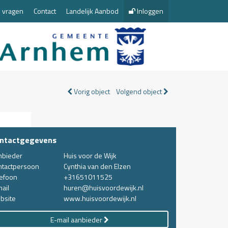
 vragen
Contact
Landelijk Aanbod
Inloggen
Vorig object
Volgend object
ntactgegevens
nbieder
Huis voor de Wijk
ntactpersoon
Cynthia van den Elzen
lefoon
+31651011525
ail
huren@huisvoordewijk.nl
bsite
www.huisvoordewijk.nl
E-mail aanbieder