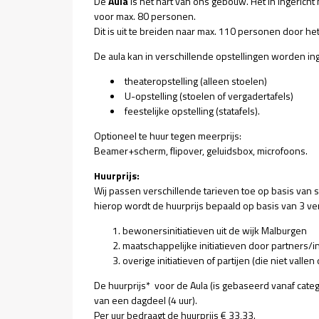
De
Aula
is het hart van ons gebouw. Het in ingericht 
voor max. 80 personen.
Dit is uit te breiden naar max. 110 personen door 
De aula kan in verschillende opstellingen worden ing
theateropstelling (alleen stoelen)
U-opstelling (stoelen of vergadertafels)
feestelijke opstelling (statafels).
Optioneel te huur tegen meerprijs:
Beamer+scherm, flipover, geluidsbox, microfoons.
Huurprijs:
Wij passen verschillende tarieven toe op basis van so
hierop wordt de huurprijs bepaald op basis van 3 ve
bewonersinitiatieven uit de wijk Malburgen
maatschappelijke initiatieven door partners/i
overige initiatieven of partijen (die niet valle
De huurprijs* voor de Aula (is gebaseerd vanaf categ
van een dagdeel (4 uur).
Per uur bedraagt de huurprijs € 33,33.