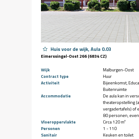
Huis voor de wijk, Aula 0.03
Eimerssingel-Oost 266 (6834 CZ)
Wijk
Malburgen-Oost
Contract type
Huur
Activiteit
Bijeenkomst
Educa
Buitenruimte
Accommodatie
De aula kan in vers
theateropstelling (
vergadertafels) of 
80 personen, event
Vloeroppervlakte
Circa 120 m²
Personen
1 - 110
Sanitair
Keuken en toilet