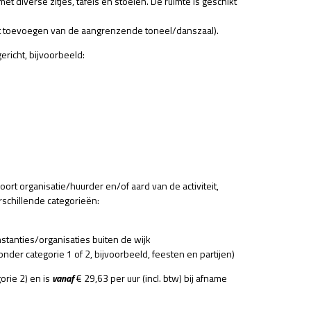
met diverse zitjes, tafels en stoelen. De ruimte is geschikt
het toevoegen van de aangrenzende toneel/danszaal).
ericht, bijvoorbeeld:
ort organisatie/huurder en/of aard van de activiteit,
rschillende categorieën:
nstanties/organisaties buiten de wijk
n onder categorie 1 of 2, bijvoorbeeld, feesten en partijen)
orie 2) en is
vanaf
€ 29,63 per uur (incl. btw)
bij afname