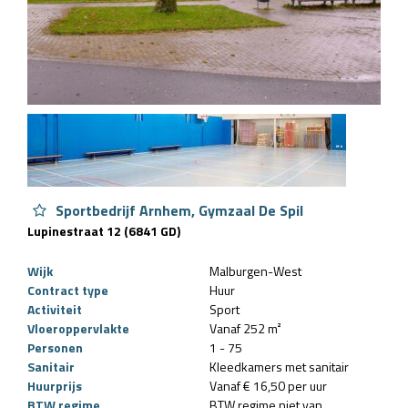
Sportbedrijf Arnhem, Gymzaal De Spil
Lupinestraat 12 (6841 GD)
Wijk
Malburgen-West
Contract type
Huur
Activiteit
Sport
Vloeroppervlakte
Vanaf 252 m²
Personen
1 - 75
Sanitair
Kleedkamers met sanitair
Huurprijs
Vanaf € 16,50 per uur
BTW regime
BTW regime niet van