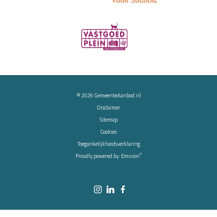
© 2026
GemeenteAanbod.nl
Disclaimer
Sitemap
Cookies
Toegankelijkheidsverklaring
®
Proudly powered by:
Emixion