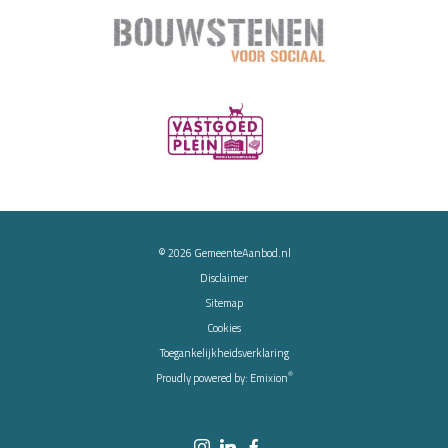
© 2026
GemeenteAanbod.nl
Disclaimer
Sitemap
Cookies
Toegankelijkheidsverklaring
®
Proudly powered by:
Emixion