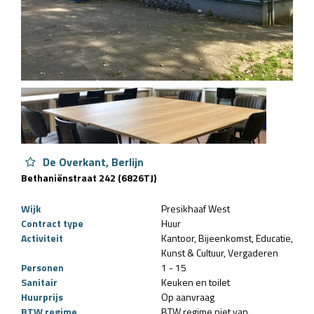
De Overkant, Berlijn
Bethaniënstraat 242 (6826TJ)
Wijk
Presikhaaf West
Contract type
Huur
Activiteit
Kantoor
Bijeenkomst
Educatie
Kunst & Cultuur
Vergaderen
Personen
1 - 15
Sanitair
Keuken en toilet
Huurprijs
Op aanvraag
BTW regime
BTW regime niet van