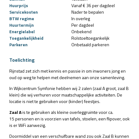
Huurprijs
Vanaf € 36 per dagdeel
Servicekosten
Nader te bepalen
BTW regime
In overleg
Huurtermijn
Per dagdeel
Energielabel
Onbekend
Toegankelijkheid
Rolstoeltoegankelijk
Parkeren
Onbetaald parkeren
Toelichting
Rijnstad zet zich met kennis en passie in om inwoners jong en
oud op weg te helpen met deelnemen aan onze samenleving.
In Wijkcentrum Symfonie hebben wij 2 zalen (zaal A groot, zaal B
klein) die wij verhuren voor maatschappelijke activiteiten. De
locatie is niet te gebruiken voor (kinder) feestjes.
Zaal A
is te gebruiken als kleine overleggruimte voor ca.
15 personen en is voorzien van tafels, stoelen, een flipover, ook
is er WiFi aanwezig.
Doormiddel van een verschuifbare wand zou ook Zaal B kunnen