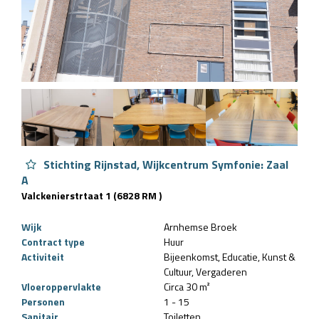
Stichting Rijnstad, Wijkcentrum Symfonie: Zaal
A
Valckenierstrtaat 1 (6828 RM )
Wijk
Arnhemse Broek
Contract type
Huur
Activiteit
Bijeenkomst
Educatie
Kunst &
Cultuur
Vergaderen
Vloeroppervlakte
Circa 30 m²
Personen
1 - 15
Sanitair
Toiletten