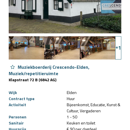
+
1
Muziekboerderij Crescendo-Elden,
Muziek/repetitieruimte
Klapstraat 72 B (6842 AG)
Wijk
Elden
Contract type
Huur
Activiteit
Bijeenkomst
Educatie
Kunst &
Cultuur
Vergaderen
Personen
1 - 50
Sanitair
Keuken en toilet
Huurprijs
€ 90 per dagdeel