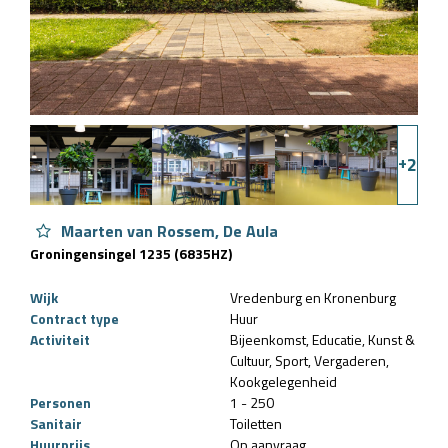
+
2
Maarten van Rossem, De Aula
Groningensingel 1235 (6835HZ)
Wijk
Vredenburg en Kronenburg
Contract type
Huur
Activiteit
Bijeenkomst
Educatie
Kunst &
Cultuur
Sport
Vergaderen
Kookgelegenheid
Personen
1 - 250
Sanitair
Toiletten
Huurprijs
Op aanvraag