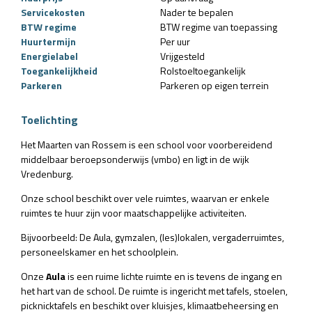
Servicekosten
Nader te bepalen
BTW regime
BTW regime van toepassing
Huurtermijn
Per uur
Energielabel
Vrijgesteld
Toegankelijkheid
Rolstoeltoegankelijk
Parkeren
Parkeren op eigen terrein
Toelichting
Het Maarten van Rossem is een school voor voorbereidend
middelbaar beroepsonderwijs (vmbo) en ligt in de wijk
Vredenburg.
Onze school beschikt over vele ruimtes, waarvan er enkele
ruimtes te huur zijn voor maatschappelijke activiteiten.
Bijvoorbeeld: De Aula, gymzalen, (les)lokalen, vergaderruimtes,
personeelskamer en het schoolplein.
Onze
Aula
is een ruime lichte ruimte en is tevens de ingang en
het hart van de school. De ruimte is ingericht met tafels, stoelen,
picknicktafels en beschikt over kluisjes, klimaatbeheersing en