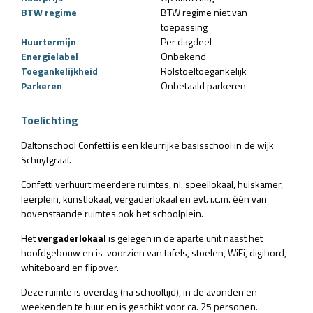
BTW regime
BTW regime niet van
toepassing
Huurtermijn
Per dagdeel
Energielabel
Onbekend
Toegankelijkheid
Rolstoeltoegankelijk
Parkeren
Onbetaald parkeren
Toelichting
Daltonschool Confetti is een kleurrijke basisschool in de wijk
Schuytgraaf.
Confetti verhuurt meerdere ruimtes, nl. speellokaal, huiskamer,
leerplein, kunstlokaal, vergaderlokaal en evt. i.c.m. één van
bovenstaande ruimtes ook het schoolplein.
Het
vergaderlokaal
is gelegen in de aparte unit naast het
hoofdgebouw en is voorzien van tafels, stoelen, WiFi, digibord,
whiteboard en flipover.
Deze ruimte is overdag (na schooltijd), in de avonden en
weekenden te huur en is geschikt voor ca. 25 personen.