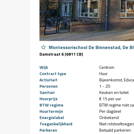
Montessorischool De Binnenstad, De B
Damstraat 6 (6811 CB)
Wijk
Centrum
Contract type
Huur
Activiteit
Bijeenkomst
Educa
Personen
1 - 20
Sanitair
Keuken en toilet
Huurprijs
€ 15 per uur
BTW regime
BTW regime niet v
Huurtermijn
Per dagdeel
Energielabel
Onbekend
Toegankelijkheid
Niet rolstoeltoegan
Parkeren
Betaald parkeren