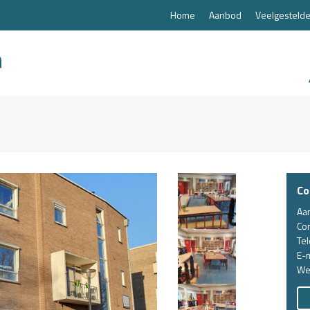
Home
Aanbod
Veelgestelde
Co
Aa
Co
Te
E-m
We