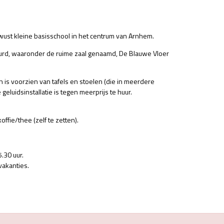
ust kleine basisschool in het centrum van Arnhem.
urd, waaronder de ruime zaal genaamd, De Blauwe Vloer
n is voorzien van tafels en stoelen (die in meerdere
 geluidsinstallatie is tegen meerprijs te huur.
offie/thee (zelf te zetten).
.30 uur.
akanties.