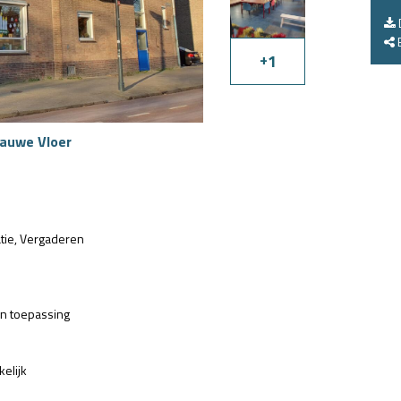
E
+
1
lauwe Vloer
tie
Vergaderen
an toepassing
kelijk