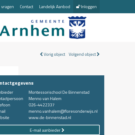
 vragen
Contact
Landelijk Aanbod
Inloggen
Vorig object
Volgend object
ntactgegevens
nbieder
Montessorischool De Binnenstad
ntactpersoon
Menno van Halem
lefoon
026-4422337
ail
menno.vanhalem@floresonderwijs.nl
bsite
www.de-binnenstad.nl
E-mail aanbieder