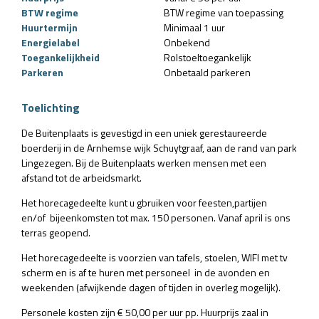
BTW regime
BTW regime van toepassing
Huurtermijn
Minimaal 1 uur
Energielabel
Onbekend
Toegankelijkheid
Rolstoeltoegankelijk
Parkeren
Onbetaald parkeren
Toelichting
De Buitenplaats is gevestigd in een uniek gerestaureerde
boerderij in de Arnhemse wijk Schuytgraaf, aan de rand van park
Lingezegen. Bij de Buitenplaats werken mensen met een
afstand tot de arbeidsmarkt.
Het horecagedeelte kunt u gbruiken voor feesten,partijen
en/of bijeenkomsten tot max. 150 personen. Vanaf april is ons
terras geopend.
Het horecagedeelte is voorzien van tafels, stoelen, WIFI met tv
scherm en is af te huren met personeel in de avonden en
weekenden (afwijkende dagen of tijden in overleg mogelijk).
Personele kosten zijn € 50,00 per uur pp. Huurprijs zaal in