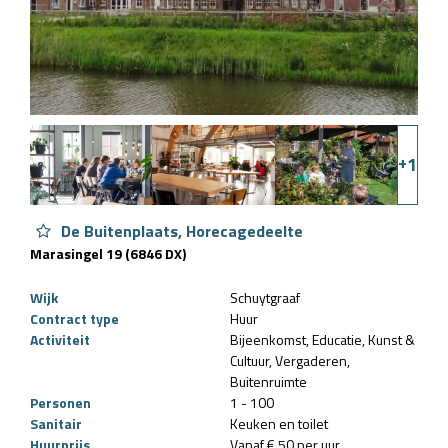
+
1
De Buitenplaats, Horecagedeelte
Marasingel 19 (6846 DX)
Wijk
Schuytgraaf
Contract type
Huur
Activiteit
Bijeenkomst
Educatie
Kunst &
Cultuur
Vergaderen
Buitenruimte
Personen
1 - 100
Sanitair
Keuken en toilet
Huurprijs
Vanaf € 50 per uur