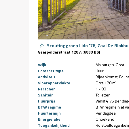
Scoutinggroep Lido '76, Zaal De Blokhu
Veerpolderstraat 128 A (6833 BS)
Wijk
Malburgen-Oost
Contract type
Huur
Activiteit
Bijeenkomst
Educa
Vloeroppervlakte
Circa 120 m²
Personen
1 - 80
Sanitair
Toiletten
Huurprijs
Vanaf € 75 per dag
BTW regime
BTW regime niet v
Huurtermijn
Per dagdeel
Energielabel
Onbekend
Toegankelijkheid
Rolstoeltoegankeli