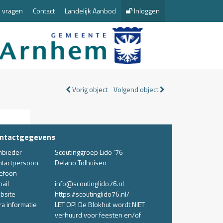
 vragen
Contact
Landelijk Aanbod
Inloggen
Vorig object
Volgend object
ntactgegevens
nbieder
Scoutinggroep Lido '76
ntactpersoon
Delano Tolhuisen
lefoon
-
ail
info@scoutinglido76.nl
bsite
https://scoutinglido76.nl/
ra informatie
LET OP! De Blokhut wordt NIET
verhuurd voor feesten en/of