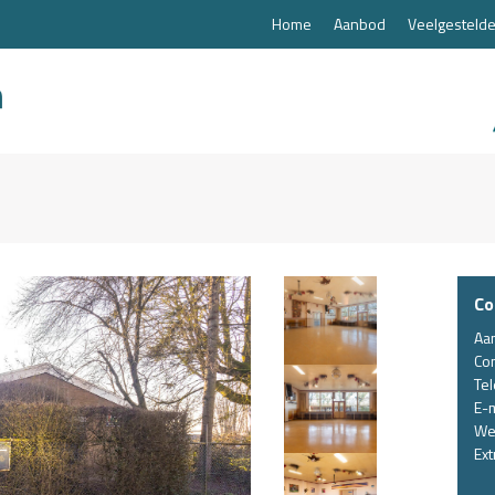
Home
Aanbod
Veelgestelde
Co
Aa
Co
Te
E-m
We
Ext