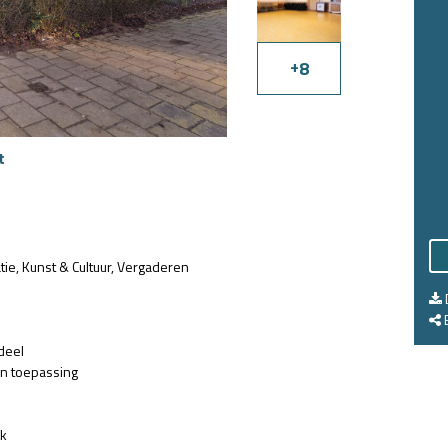
+
8
t
tie
Kunst & Cultuur
Vergaderen
E
deel
an toepassing
jk