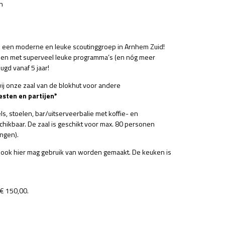
n
ijn een moderne en leuke scoutinggroep in Arnhem Zuid!
er en met superveel leuke programma’s (en nóg meer
ugd vanaf 5 jaar!
wij onze zaal van de blokhut voor andere
esten en partijen*
ls, stoelen, bar/uitserveerbalie met koffie- en
beschikbaar. De zaal is geschikt voor max. 80 personen
ingen).
 ook hier mag gebruik van worden gemaakt. De keuken is
 € 150,00.