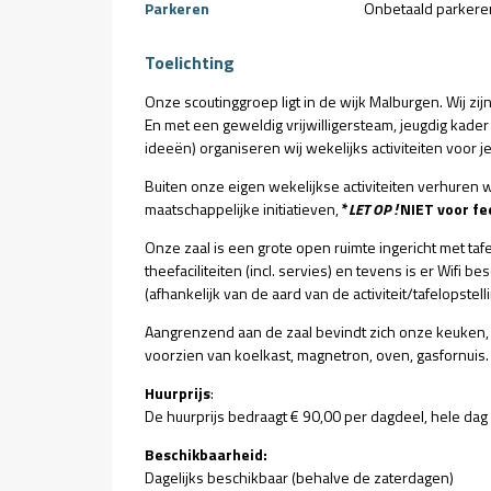
Parkeren
Onbetaald parkere
Toelichting
Onze scoutinggroep ligt in de wijk Malburgen. Wij z
En met een geweldig vrijwilligersteam, jeugdig kad
ideeën) organiseren wij wekelijks activiteiten voor je
Buiten onze eigen wekelijkse activiteiten verhuren 
maatschappelijke initiatieven,
*
LET OP !
NIET voor fe
Onze zaal is een grote open ruimte ingericht met tafe
theefaciliteiten (incl. servies) en tevens is er Wifi 
(afhankelijk van de aard van de activiteit/tafelopstell
Aangrenzend aan de zaal bevindt zich onze keuken,
voorzien van koelkast, magnetron, oven, gasfornuis.
Huurprijs
:
De huurprijs bedraagt € 90,00 per dagdeel, hele dag
Beschikbaarheid:
Dagelijks beschikbaar (behalve de zaterdagen)