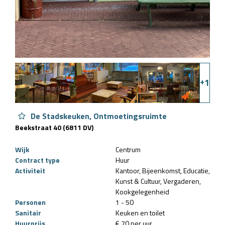
+
1
De Stadskeuken, Ontmoetingsruimte
Beekstraat 40 (6811 DV)
Wijk
Centrum
Contract type
Huur
Activiteit
Kantoor
Bijeenkomst
Educatie
Kunst & Cultuur
Vergaderen
Kookgelegenheid
Personen
1 - 50
Sanitair
Keuken en toilet
Huurprijs
€ 70 per uur