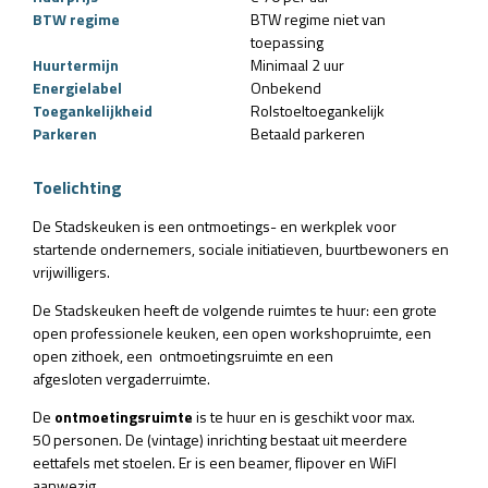
BTW regime
BTW regime niet van
toepassing
Huurtermijn
Minimaal 2 uur
Energielabel
Onbekend
Toegankelijkheid
Rolstoeltoegankelijk
Parkeren
Betaald parkeren
Toelichting
De Stadskeuken is een ontmoetings- en werkplek voor
startende ondernemers, sociale initiatieven, buurtbewoners en
vrijwilligers.
De Stadskeuken heeft de volgende ruimtes te huur: een grote
open professionele keuken, een open workshopruimte, een
open zithoek, een ontmoetingsruimte en een
afgesloten vergaderruimte.
De
ontmoetingsruimte
is te huur en is geschikt voor max.
50 personen. De (vintage) inrichting bestaat uit meerdere
eettafels met stoelen. Er is een beamer, flipover en WiFI
aanwezig.