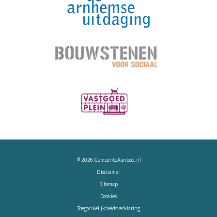
© 2026
GemeenteAanbod.nl
Disclaimer
Sitemap
Cookies
Toegankelijkheidsverklaring