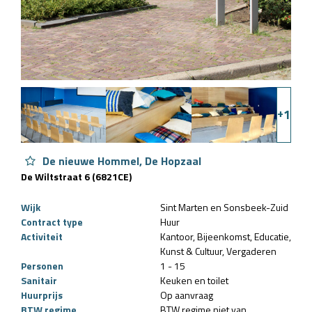
+
1
De nieuwe Hommel, De Hopzaal
De Wiltstraat 6 (6821CE)
Wijk
Sint Marten en Sonsbeek-Zuid
Contract type
Huur
Activiteit
Kantoor
Bijeenkomst
Educatie
Kunst & Cultuur
Vergaderen
Personen
1 - 15
Sanitair
Keuken en toilet
Huurprijs
Op aanvraag
BTW regime
BTW regime niet van