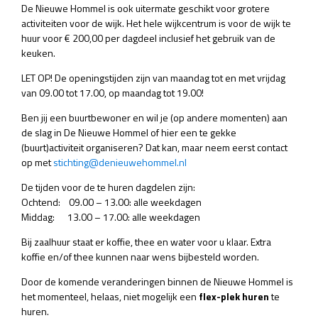
De Nieuwe Hommel is ook uitermate geschikt voor grotere
activiteiten voor de wijk. Het hele wijkcentrum is voor de wijk te
huur voor € 200,00 per dagdeel inclusief het gebruik van de
keuken.
LET OP! De openingstijden zijn van maandag tot en met vrijdag
van 09.00 tot 17.00, op maandag tot 19.00!
Ben jij een buurtbewoner en wil je (op andere momenten) aan
de slag in De Nieuwe Hommel of hier een te gekke
(buurt)activiteit organiseren? Dat kan, maar neem eerst contact
op met
stichting@denieuwehommel.nl
De tijden voor de te huren dagdelen zijn:
Ochtend: 09.00 – 13.00: alle weekdagen
Middag: 13.00 – 17.00: alle weekdagen
Bij zaalhuur staat er koffie, thee en water voor u klaar. Extra
koffie en/of thee kunnen naar wens bijbesteld worden.
Door de komende veranderingen binnen de Nieuwe Hommel is
het momenteel, helaas, niet mogelijk een
flex-plek huren
te
huren.