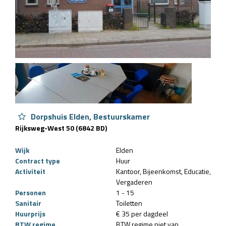
Dorpshuis Elden, Bestuurskamer
Rijksweg-West 50 (6842 BD)
Wijk
Elden
Contract type
Huur
Activiteit
Kantoor
Bijeenkomst
Educatie
Vergaderen
Personen
1 - 15
Sanitair
Toiletten
Huurprijs
€ 35 per dagdeel
BTW regime
BTW regime niet van