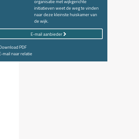
organisatie met wijkgerichte
initiatieven weet de weg te vinden
naar deze kleinste huiskamer van
de wijk.
E-mail aanbieder
Download PDF
-mail naar relatie