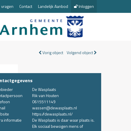
 vragen
Contact
Landelijk Aanbod
Inloggen
Vorig object
Volgend object
ntactgegevens
nbieder
De Wasplaats
ntactpersoon
Rik van Houten
lefoon
0615511149
ail
wassen@dewasplaats.nl
bsite
https://dewasplaats.nl/
ra informatie
De Wasplaats is daar waar plaats is.
Elk sociaal bewogen mens of