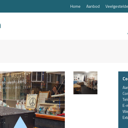
Home
Aanbod
Veelgestelde
Co
Aa
Co
Te
E-m
We
Ext