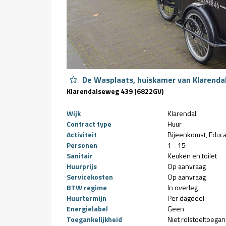
De Wasplaats, huiskamer van Klarenda
Klarendalseweg 439 (6822GV)
Wijk
Klarendal
Contract type
Huur
Activiteit
Bijeenkomst
Educa
Personen
1 - 15
Sanitair
Keuken en toilet
Huurprijs
Op aanvraag
Servicekosten
Op aanvraag
BTW regime
In overleg
Huurtermijn
Per dagdeel
Energielabel
Geen
Toegankelijkheid
Niet rolstoeltoegan