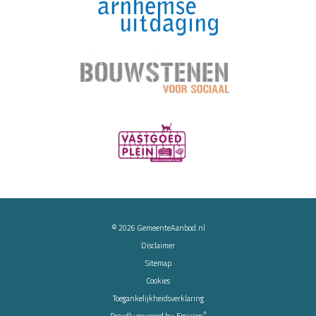
© 2026
GemeenteAanbod.nl
Disclaimer
Sitemap
Cookies
Toegankelijkheidsverklaring
®
Proudly powered by:
Emixion