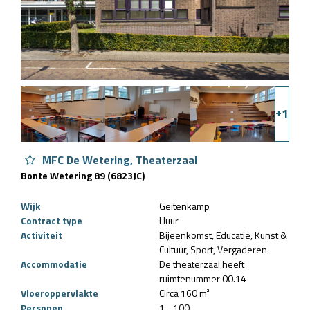
+
1
MFC De Wetering, Theaterzaal
Bonte Wetering 89 (6823JC)
Wijk
Geitenkamp
Contract type
Huur
Activiteit
Bijeenkomst
Educatie
Kunst &
Cultuur
Sport
Vergaderen
Accommodatie
De theaterzaal heeft
ruimtenummer 00.14
Vloeroppervlakte
Circa 160 m²
Personen
1 - 100