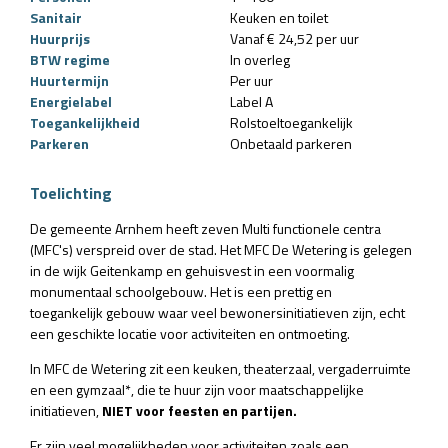
Sanitair
Keuken en toilet
Huurprijs
Vanaf € 24,52 per uur
BTW regime
In overleg
Huurtermijn
Per uur
Energielabel
Label A
Toegankelijkheid
Rolstoeltoegankelijk
Parkeren
Onbetaald parkeren
Toelichting
De gemeente Arnhem heeft zeven Multi functionele centra
(MFC's) verspreid over de stad. Het MFC De Wetering is gelegen
in de wijk Geitenkamp en gehuisvest in een voormalig
monumentaal schoolgebouw. Het is een prettig en
toegankelijk gebouw waar veel bewonersinitiatieven zijn, echt
een geschikte locatie voor activiteiten en ontmoeting.
In MFC de Wetering zit een keuken, theaterzaal, vergaderruimte
en een gymzaal*, die te huur zijn voor maatschappelijke
initiatieven,
NIET voor feesten en partijen.
Er zijn veel mogelijkheden voor activiteiten zoals een