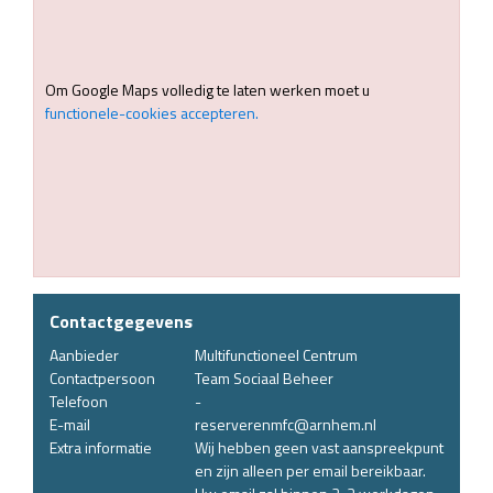
Om Google Maps volledig te laten werken moet u
functionele-cookies accepteren.
Contactgegevens
Aanbieder
Multifunctioneel Centrum
Contactpersoon
Team Sociaal Beheer
Telefoon
-
E-mail
reserverenmfc@arnhem.nl
Extra informatie
Wij hebben geen vast aanspreekpunt
en zijn alleen per email bereikbaar.