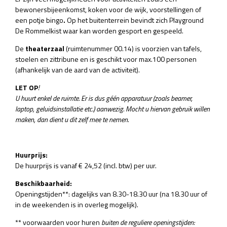
bewonersbijeenkomst, koken voor de wijk, voorstellingen of
een potje bingo
.
Op het buitenterrein bevindt zich Playground
De Rommelkist waar kan worden gesport en gespeeld.
De
theaterzaal
(ruimtenummer 00.14) is voorzien van tafels,
stoelen en zittribune en is geschikt voor max.100 personen
(afhankelijk van de aard van de activiteit).
LET OP
!
U huurt enkel de ruimte. Er is dus géén apparatuur (zoals beamer,
laptop, geluidsinstallatie etc.) aanwezig. Mocht u hiervan gebruik willen
maken, dan dient u dit zelf mee te nemen.
Huurprijs:
De huurprijs is vanaf € 24,52 (incl. btw) per uur.
Beschikbaarheid:
Openingstijden**: dagelijks van 8.30-18.30 uur (na 18.30 uur of
in de weekenden is in overleg mogelijk).
** voorwaarden voor huren
buiten de reguliere openingstijden: