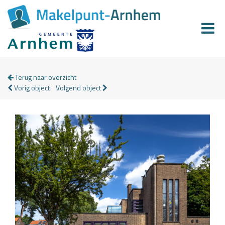
Terug naar overzicht
Vorig object
Volgend object