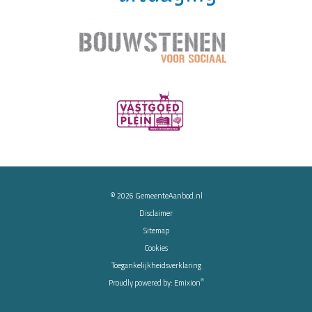
© 2026
GemeenteAanbod.nl
Disclaimer
Sitemap
Cookies
Toegankelijkheidsverklaring
®
Proudly powered by:
Emixion