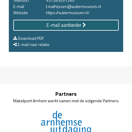
Telefoon
+31263551240
E-mail
t.mathijssen@watermuseum.nl
Website
https://watermuseum.nl/
E-mail aanbieder
Download PDF
E-mail naar relatie
Partners
Makelpunt Arnhem werkt samen met de volgende Partners: